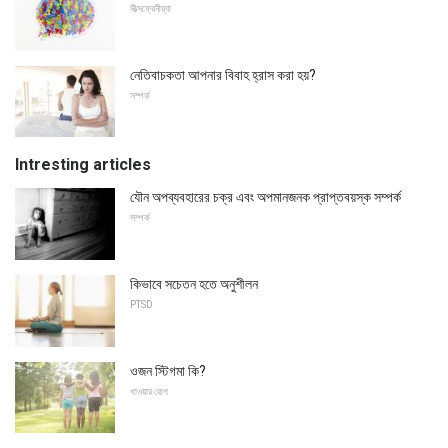
সীত্সফ্রেনীয়্যা
নেতিবাচকতা আপনার বিবাহ হ্রাস করা হয়?
সম্পর্ক
Intresting articles
যৌন অপব্যবহারের চক্র এবং অপমানজনক প্রাপ্তবয়স্ক সম্পর্ক
সম্পর্ক
কিভাবে সচেতন হতে অনুশীলন
PTSD
ওজন স্টিগমা কি?
খাওয়ার রোগ