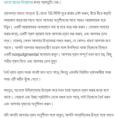
ভালো রাতের বিশ্রামের
জন্য প্রস্তুতি নেয়।
ধ্যানমগ্ন বসতে অন্তত 5 থেকে 10 মিনিট দূরে রাখার চেষ্টা করুন, ধীরে ধীরে বাড়তি
সময়কাল বাড়ানোর সাথে সাথে আপনার অনুশীলনের সাথে আরও আরামদায়ক হয়ে
উঠুন। একটি আরামদায়ক অবস্থানে বসা বা শুয়ে বন্ধ শুরু করুন। ফোকাস সাহায্য
করার জন্য, একটি শ্বাস ব্যায়াম সঙ্গে আপনার ধ্যান শুরু করুন, এবং আপনার চোখ
বন্ধ। তারপর, কেবল আপনার চিন্তাধারা লক্ষ্য করুন, যে কোনও ধারণা আপনার মনে
আসে। আপনি আপনার আভ্যন্তরীণ ভয়েস সঙ্গে উপস্থিত থাকা নিজেকে হিসাবে
একটি nonjudgmental মনোভাব রাখুন। আপনার ধ্যান সম্পূর্ণ যখন মনে হয়, কিছু
গভীর শ্বাস নিতে এবং আপনার চোখ খুলুন
ধৈর্য ধ্যান ধ্যান সহজ যথেষ্ট মনে হতে পারে, কিন্তু এমনকি নিয়মিত ধ্যানকারীরা সময়
সময় এটি কঠিন খুঁজে পেতে।
বস্তুত, অনেকে উদ্বিগ্নতার উদ্রেক করে যখন তারা প্রথমে ধ্যান করার জন্য বসে
থাকে। প্রেরণা এবং ইচ্ছা প্রতিদিন থেকে হজম হতে পারে, তাই নিজেকে ধৈর্য ধরুন
এবং আপনার ধ্যানের অনুশীলন করুন।
যদি আপনি আপনার ধ্যান অনুশীলন সঙ্গে থাকুন, আপনি অস্বস্তিকর চিন্তা সঙ্গে বসতে