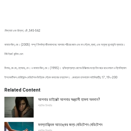
বিষণ্নতা এবং উদ্বেগ, ২9
, 545-562
কাবাত-জিন, জে। (2005)
সম্পূর্ণ বিপর্যস্ত জীবনযাপনের: আপনার শরীরের জ্ঞান এবং মন স্ট্রেস, ব্যথা, এবং অসুস্থ মুখোমুখি ব্যবহার।
নিউ ইয়র্ক: বান্টাম ডেল
মিলার, জে জে, ফ্লেচার, কে। ও কাবাত-জিন, জে। (1995)।
দুশ্চিন্তাগ্রস্ত রোগের চিকিত্সার মধ্যে তিন বছর ধরে চলাচল ও ক্লিনিক্যাল
ইম্প্লকটিকস মেডিট্যান্স-মেডিটেশন-ভিত্তিক স্ট্রেস কমানোর হস্তক্ষেপ।
জেনারেল হাসপাতাল সাইকিয়াট্রি, 17
, 19২-200
Related Content
আপনার ডাইরেক্ট আপনার সন্ত্রাসী হামলা অবদান?
প্যানিক ডিসর্ডার
মনস্তাত্ত্বিক আতঙ্কের জন্য মেডিটেশন মেডিটেশন
প্যানিক ডিসর্ডার