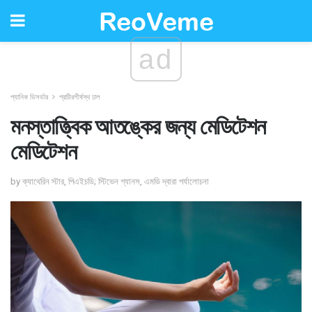
ad
প্যানিক ডিসর্ডার
প্রাচীরশীর্ষস্থ ঢাল
মনস্তাত্ত্বিক আতঙ্কের জন্য মেডিটেশন
মেডিটেশন
by ক্যাথেরিন স্টার, পিএইচডি; স্টিভেন গ্যানস, এমডি দ্বারা পর্যালোচনা