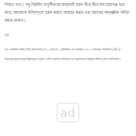
শিখতে হবে। শুধু নিয়মিত অনুশীলনের মাধ্যমেই ধ্যান ধীরে ধীরে কম চ্যালেঞ্জ হয়ে
যাবে, আপনাকে উদ্বিগ্নতা হ্রাস করতে সাহায্য করবে এবং আপনার আধ্যাত্মিক শান্তি
বজায় থাকবে।
সূত্র:
চেন, কেডব্লিউ, বার্জার, সিসি, ম্যানহেইমার, ই।, ফোর্ড, ডি।, ম্যাডিজসন, জে, ডাচম্যান, এল। ও লেজয়েজ, সিডব্লিউ (২01২)।
চিন্তাধারা হ্রাসের জন্য চিকিত্সামূলক থেরাপি: একটি পদ্ধতিগত পর্যালোচনা এবং র্যান্ডমাইজড নিয়ন্ত্রিত পরীক্ষার মেটা-আনলিআইস।
ad