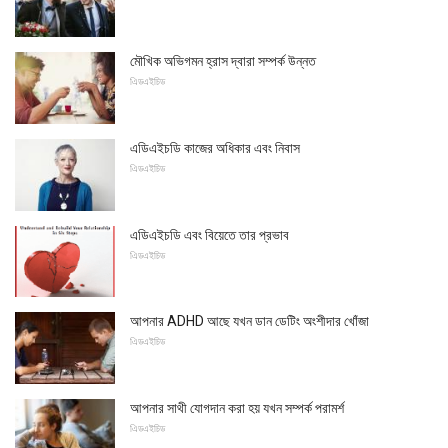
মৌখিক অভিগমন হ্রাস দ্বারা সম্পর্ক উন্নত
এিডএইচিড
এডিএইচডি কাজের অধিকার এবং নিবাস
এিডএইচিড
এডিএইচডি এবং বিয়েতে তার প্রভাব
এিডএইচিড
আপনার ADHD আছে যখন ডান ডেটিং অংশীদার খোঁজা
এিডএইচিড
আপনার সাথী যোগদান করা হয় যখন সম্পর্ক পরামর্শ
এিডএইচিড