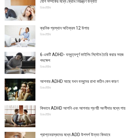
যোগ সম্পর্কের মধ্যে ক্রোধ নিয়ন্ত্রণ উন্নতি
এিডএইচিড
ক্রনিক প্রস্থান অতিক্রম 12 উপায়
এিডএইচিড
6 একটি ADHD- বন্ধুত্বপূর্ণ ফাইলিং সিস্টেম তৈরি করার সহজ
পদক্ষেপ
এিডএইচিড
আপনার ADHD আছে যখন বন্ধুদের রাখা কঠিন কেন কারণ
এিডএইচিড
কিভাবে ADHD আপনি এবং আপনার প্রণয়ী অংশীদার মধ্যে পায়
এিডএইচিড
প্রাপ্তবয়স্কদের মধ্যে ADD উপসর্গ উন্নত কিভাবে