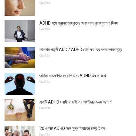
এিডএইচিড
ADHD সঙ্গে প্রাপ্তবয়স্কদের জন্য সময় ব্যবস্থাপনা টিপস
এিডএইচিড
আপনার পত্নী ADD / ADHD যোগ করা হয় যখন কপর্দকশূন্য
এিডএইচিড
জ্ঞানীয় আচরণগত থেরাপি এবং ADHD এর চিকিত্সা
এিডএইচিড
একটি ADHD স্বামী বা স্ত্রী এর অংশীদার জন্য পরামর্শ
এিডএইচিড
20 একটি ADHD সঙ্গে সুস্থ বিবাহের জন্য টিপস
এিডএইচিড