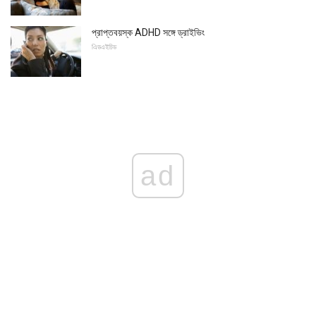
প্রাপ্তবয়স্ক ADHD সঙ্গে ড্রাইভিং
এিডএইচিড
ad