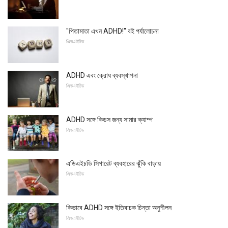
"পিতামাতা এখন ADHD!" বই পর্যালোচনা
এিডএইচিড
ADHD এবং ক্রোধ ব্যবস্থাপনা
এিডএইচিড
ADHD সঙ্গে কিডস জন্য সামার ক্যাম্প
এিডএইচিড
এডিএইচডি সিগারেট ব্যবহারের ঝুঁকি বাড়ায়
এিডএইচিড
কিভাবে ADHD সঙ্গে ইতিবাচক চিন্তা অনুশীলন
এিডএইচিড