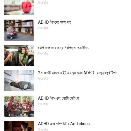
এিডএইচিড
ADHD শিশুদের জন্য বই
এিডএইচিড
যোগ সঙ্গে তের জন্য নিরাপত্তা ড্রাইভিং
এিডএইচিড
25 একটি ভালো নাইট এর ঘুম জন্য ADHD- বন্ধুত্বপূর্ণ টিপস
এিডএইচিড
ADHD শিশু এবং গোষ্ঠী সেটিংস
এিডএইচিড
ADHD এবং কম্পিউটার Addictions
এিডএইচিড