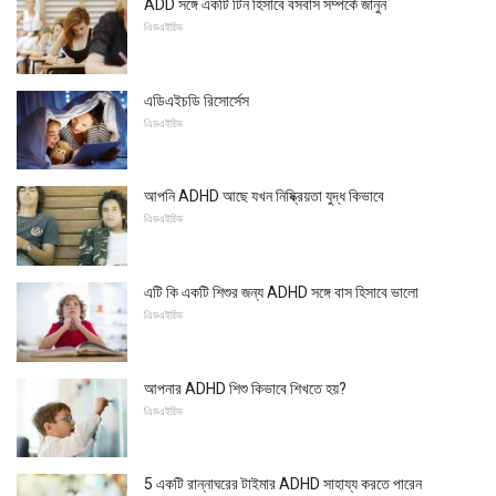
ADD সঙ্গে একটি টিন হিসাবে বসবাস সম্পর্কে জানুন
এিডএইচিড
এডিএইচডি রিসোর্সেস
এিডএইচিড
আপনি ADHD আছে যখন নিষ্ক্রিয়তা যুদ্ধ কিভাবে
এিডএইচিড
এটি কি একটি শিশুর জন্য ADHD সঙ্গে বাস হিসাবে ভালো
এিডএইচিড
আপনার ADHD শিশু কিভাবে শিখতে হয়?
এিডএইচিড
5 একটি রান্নাঘরের টাইমার ADHD সাহায্য করতে পারেন