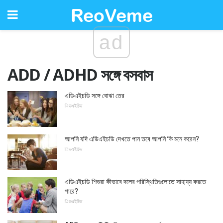
ad
ADD / ADHD সঙ্গে বসবাস
এডিএইচডি সঙ্গে বোঝা তের
এিডএইচিড
আপনি যদি এডিএইচডি দেখতে পান তবে আপনি কি মনে করেন?
এিডএইচিড
এডিএইচডি শিশুরা কীভাবে দলের পরিস্থিতিগুলোতে সাহায্য করতে
পারে?
এিডএইচিড