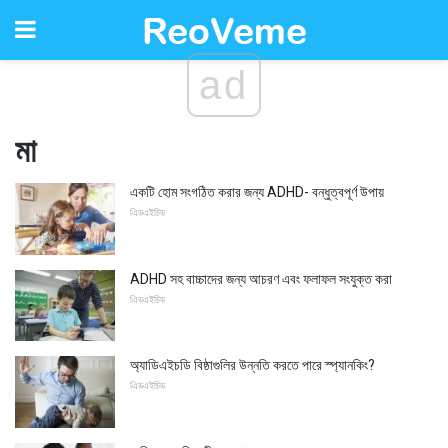
ad
মা
একটি হোম সংগঠিত করার জন্য ADHD- বন্ধুত্বপূর্ণ উপায়
এিডএইচিড
ADHD সহ বাচ্চাদের জন্য আচরণ এবং ফলাফল সংযুক্ত করা
এিডএইচিড
অ্যাডিএইচডি বিষ্ঠাগুলির উন্নতি করতে পারে স্প্যানকিং?
এিডএইচিড