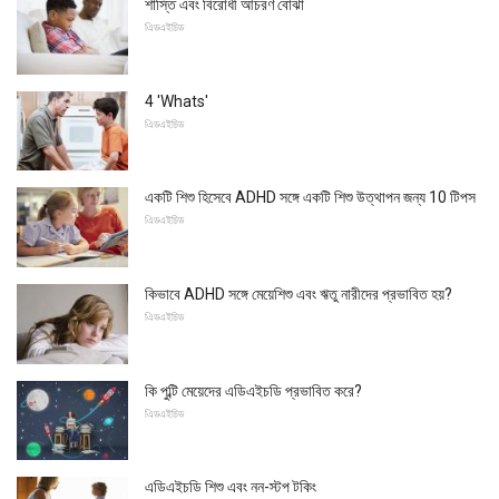
শাস্তি এবং বিরোধী আচরণ বোঝা
এিডএইচিড
4 'Whats'
এিডএইচিড
একটি শিশু হিসেবে ADHD সঙ্গে একটি শিশু উত্থাপন জন্য 10 টিপস
এিডএইচিড
কিভাবে ADHD সঙ্গে মেয়েশিশু এবং ঋতু নারীদের প্রভাবিত হয়?
এিডএইচিড
কি পুব্টি মেয়েদের এডিএইচডি প্রভাবিত করে?
এিডএইচিড
এডিএইচডি শিশু এবং নন-স্টপ টকিং