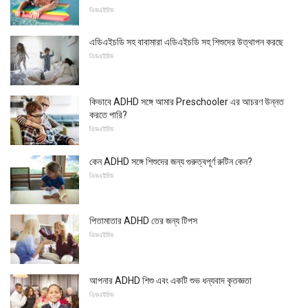
এিডএইচিড
এডিএইচডি সহ বাবামারা এডিএইচডি সহ শিশুদের উত্থাপন করছে
এিডএইচিড
কিভাবে ADHD সঙ্গে আমার Preschooler এর আচরণ উন্নত
করতে পারি?
এিডএইচিড
কেন ADHD সঙ্গে শিশুদের জন্য গুরুত্বপূর্ণ রুটিন কেন?
এিডএইচিড
পিতামাতার ADHD তের জন্য টিপস
এিডএইচিড
আপনার ADHD শিশু এবং একটি শুভ ধন্যবাদ কৃতজ্ঞতা
এিডএইচিড