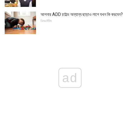
আপনার ADD চাইল্ড অন্যান্য ছাড়াও লাগে যখন কি করবেন?
এিডএইচিড
ad