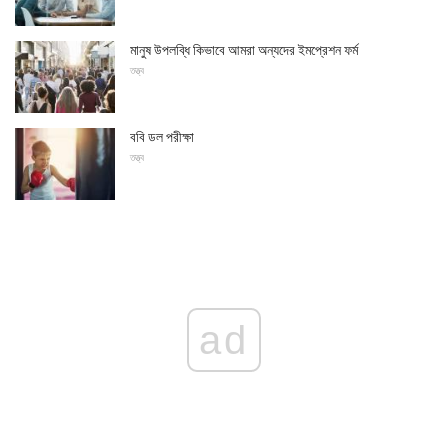
মানুষ উপলব্ধি কিভাবে আমরা অন্যদের ইমপ্রেশন ফর্ম
তত্ত্ব
ববি ডল পরীক্ষা
তত্ত্ব
ad