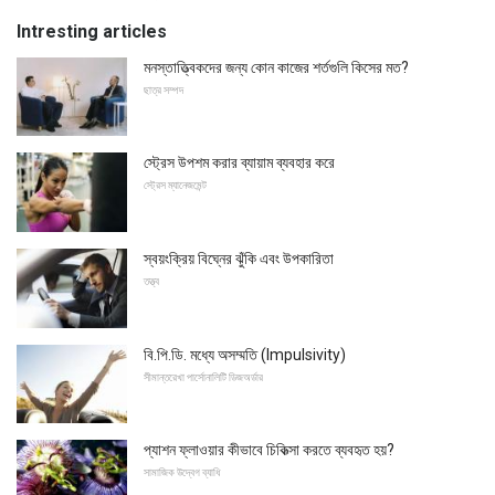
Intresting articles
মনস্তাত্ত্বিকদের জন্য কোন কাজের শর্তগুলি কিসের মত?
ছাত্র সম্পদ
স্ট্রেস উপশম করার ব্যায়াম ব্যবহার করে
স্ট্রেস ম্যানেজমেন্ট
স্বয়ংক্রিয় বিঘ্নের ঝুঁকি এবং উপকারিতা
তত্ত্ব
বি.পি.ডি. মধ্যে অসম্মতি (Impulsivity)
সীমান্তরেখা পার্সোনালিটি ডিজঅর্ডার
প্যাশন ফ্লাওয়ার কীভাবে চিকিত্সা করতে ব্যবহৃত হয়?
সামাজিক উদ্বেগ ব্যাধি