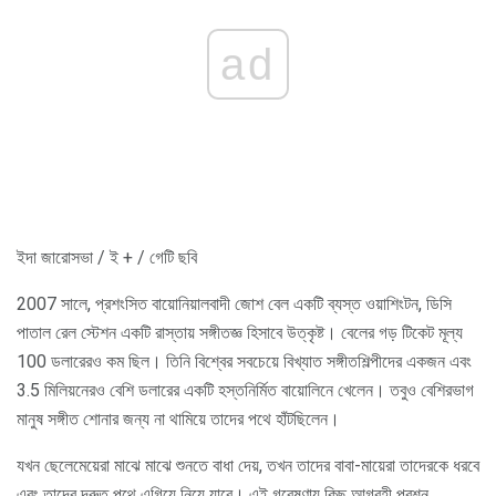
ad
ইদা জারোসভা / ই + / গেটি ছবি
2007 সালে, প্রশংসিত বায়োনিয়ালবাদী জোশ বেল একটি ব্যস্ত ওয়াশিংটন, ডিসি
পাতাল রেল স্টেশন একটি রাস্তায় সঙ্গীতজ্ঞ হিসাবে উত্কৃষ্ট। বেলের গড় টিকেট মূল্য
100 ডলারেরও কম ছিল। তিনি বিশ্বের সবচেয়ে বিখ্যাত সঙ্গীতশিল্পীদের একজন এবং
3.5 মিলিয়নেরও বেশি ডলারের একটি হস্তনির্মিত বায়োলিনে খেলেন। তবুও বেশিরভাগ
মানুষ সঙ্গীত শোনার জন্য না থামিয়ে তাদের পথে হাঁটছিলেন।
যখন ছেলেমেয়েরা মাঝে মাঝে শুনতে বাধা দেয়, তখন তাদের বাবা-মায়েরা তাদেরকে ধরবে
এবং তাদের দ্রুত পথে এগিয়ে নিয়ে যাবে। এই গবেষণায় কিছু আগ্রহী প্রশ্ন