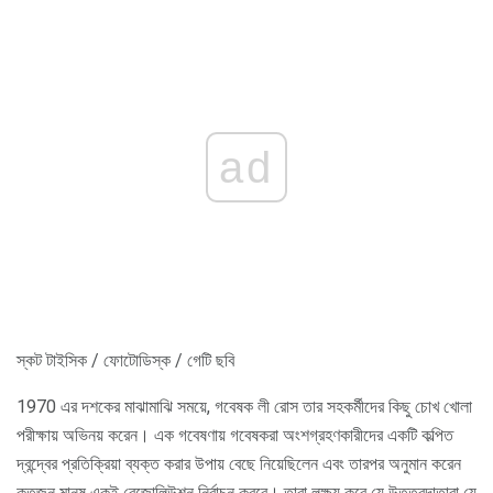
ad
স্কট টাইসিক / ফোটোডিস্ক / গেটি ছবি
1970 এর দশকের মাঝামাঝি সময়ে, গবেষক লী রোস তার সহকর্মীদের কিছু চোখ খোলা
পরীক্ষায় অভিনয় করেন। এক গবেষণায় গবেষকরা অংশগ্রহণকারীদের একটি কল্পিত
দ্বন্দ্বের প্রতিক্রিয়া ব্যক্ত করার উপায় বেছে নিয়েছিলেন এবং তারপর অনুমান করেন
কতজন মানুষ একই রেজোলিউশন নির্বাচন করবে। তারা লক্ষ্য করে যে উত্তরদাতারা যে