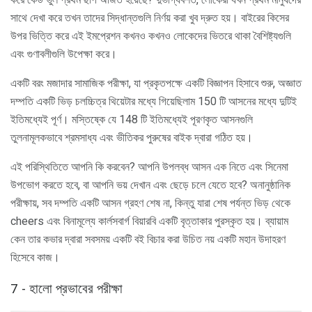
সাথে দেখা করে তখন তাদের সিদ্ধান্তগুলি নির্ণয় করা খুব দ্রুত হয়। বাইরের কিসের
উপর ভিত্তি করে এই ইমপ্রেশন কখনও কখনও লোকেদের ভিতরে থাকা বৈশিষ্ট্যগুলি
এবং গুণাবলীগুলি উপেক্ষা করে।
একটি বরং মজাদার সামাজিক পরীক্ষা, যা প্রকৃতপক্ষে একটি বিজ্ঞাপন হিসাবে শুরু, অজ্ঞাত
দম্পতি একটি ভিড় চলচ্চিত্র থিয়েটার মধ্যে গিয়েছিলাম 150 টি আসনের মধ্যে দুটিই
ইতিমধ্যেই পূর্ণ। মস্তিষ্কে যে 148 টি ইতিমধ্যেই পূরণকৃত আসনগুলি
তুলনামূলকভাবে শ্রমসাধ্য এবং ভীতিকর পুরুষের বাইক দ্বারা গঠিত হয়।
এই পরিস্থিতিতে আপনি কি করবেন? আপনি উপলব্ধ আসন এক নিতে এবং সিনেমা
উপভোগ করতে হবে, বা আপনি ভয় দেখান এবং ছেড়ে চলে যেতে হবে? অনানুষ্ঠানিক
পরীক্ষায়, সব দম্পতি একটি আসন গ্রহণ শেষ না, কিন্তু যারা শেষ পর্যন্ত ভিড় থেকে
cheers এবং বিনামূল্যে কার্লসবার্গ বিয়ারবি একটি বৃত্তাকার পুরস্কৃত হয়। ব্যায়াম
কেন তার কভার দ্বারা সবসময় একটি বই বিচার করা উচিত নয় একটি মহান উদাহরণ
হিসেবে কাজ।
7 - হালো প্রভাবের পরীক্ষা