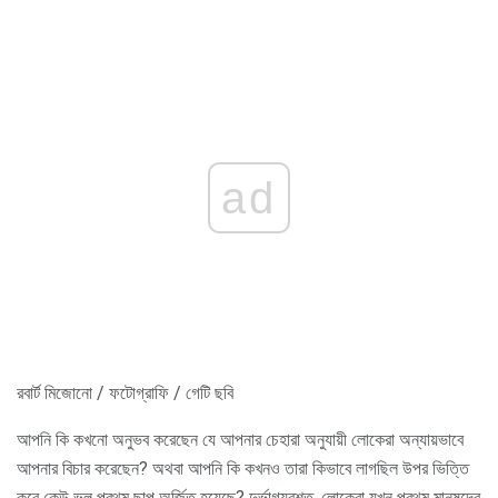
ad
রবার্ট মিজোনো / ফটোগ্রাফি / গেটি ছবি
আপনি কি কখনো অনুভব করেছেন যে আপনার চেহারা অনুযায়ী লোকেরা অন্যায়ভাবে
আপনার বিচার করেছেন? অথবা আপনি কি কখনও তারা কিভাবে লাগছিল উপর ভিত্তি
করে কেউ ভুল প্রথম ছাপ অর্জিত হয়েছে? দুর্ভাগ্যবশত, লোকেরা যখন প্রথম মানুষদের