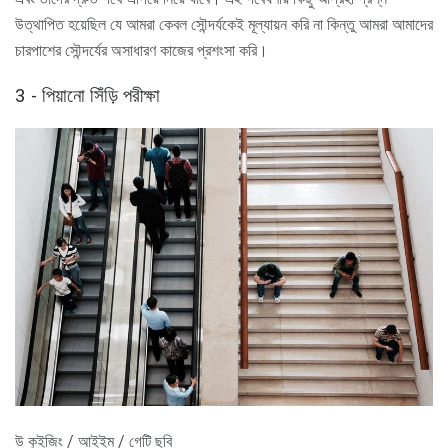
উত্থাপিত হয়েছিল যে আমরা কেবল সৌন্দর্যকেই মূল্যায়ন করি না কিন্তু আমরা আমাদের
চারপাশের সৌন্দর্যের অসাধারণ কাজের প্রশংসা করি।
3 - পিয়ানো সিঁড়ি পরীক্ষা
উ কুইজিং / আইইম / গেটি ছবি