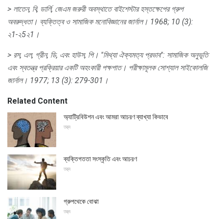
> লাতেন, বি, ডার্লি, জেএম
জরুরী অবস্থাতে বাইশেস্টার হস্তক্ষেপের গ্রুপ
অবরুদ্ধতা।
ব্যক্তিত্ব ও সামাজিক মনোবিজ্ঞানের জার্নাল।
1968; 10 (3):
২1-২5২1।
> রস, এল, গ্রীন, ডি, এবং হাউস, পি। "মিথ্যা ঐক্যমত্য প্রভাব": সামাজিক অনুভূতি
এবং স্বতন্ত্র প্রক্রিয়ার একটি অহংকারী পক্ষপাত।
পরীক্ষামূলক সোশ্যাল সাইকোলজি
জার্নাল।
1977; 13 (3): 279-301।
Related Content
অ্যাট্রিবিউশন এবং আমরা আচরণ ব্যাখ্যা কিভাবে
তত্ত্ব
ব্যক্তিগততা সংস্কৃতি এবং আচরণ
তত্ত্ব
গ্রুপথেকে বোঝা
তত্ত্ব