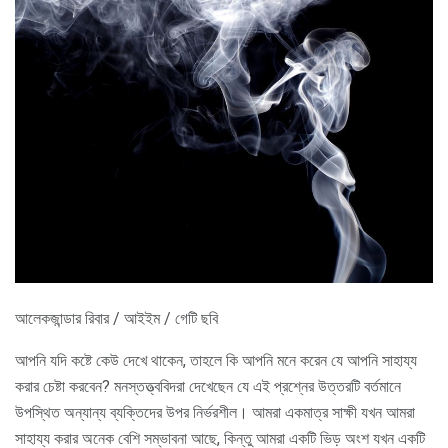
আলেকজান্ডার রিবার / আইইম / গেটি ছবি
আপনি যদি কষ্টে কেউ দেখে থাকেন, তাহলে কি আপনি মনে করেন যে আপনি সাহায্য
করার চেষ্টা করবেন? মনস্তত্ত্ববিদরা দেখেছেন যে এই প্রশ্নের উত্তরটি বর্তমানে
উপস্থিত অন্যান্য ব্যক্তিদের উপর নির্ভরশীল। আমরা একমাত্র সাক্ষী যখন আমরা
সাহায্য করার অনেক বেশি সম্ভাবনা আছে, কিন্তু আমরা একটি ভিড় অংশ যখন একটি