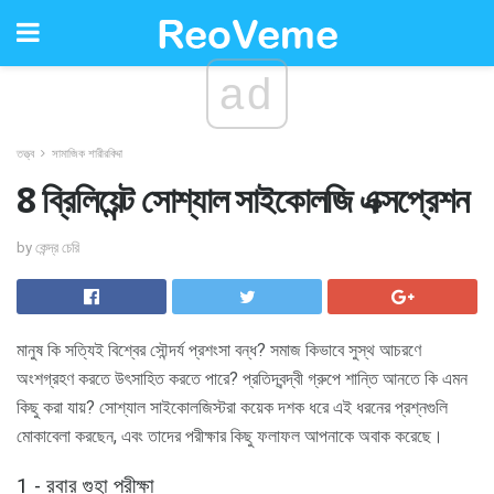
ad
তত্ত্ব
সামাজিক শারীরবিদ্দা
8 ব্রিলিয়েন্ট সোশ্যাল সাইকোলজি এক্সপ্রেশন
by কেন্দ্র চেরি
মানুষ কি সত্যিই বিশ্বের সৌন্দর্য প্রশংসা বন্ধ? সমাজ কিভাবে সুস্থ আচরণে
অংশগ্রহণ করতে উৎসাহিত করতে পারে? প্রতিদ্বন্দ্বী গ্রুপে শান্তি আনতে কি এমন
কিছু করা যায়? সোশ্যাল সাইকোলজিস্টরা কয়েক দশক ধরে এই ধরনের প্রশ্নগুলি
মোকাবেলা করছেন, এবং তাদের পরীক্ষার কিছু ফলাফল আপনাকে অবাক করেছে।
1 - রবার গুহা পরীক্ষা