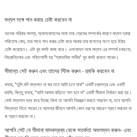
মদ্যপ সঙ্গে পান করার চেষ্টা করবেন না
অনেক পরিবার সদস্য, অ্যালকোহলের সঙ্গে তার প্রেমের সম্পর্কের কারণে মদ্যপ দ্বারা
পরিতোষ বোধ, তার সাথে পান করার চেষ্টা করে আবার তার জগতের অংশ হয়ে উঠার
চেষ্টা করেছেন। এটা খুব কমই কাজ করে। এলকোহল সঙ্গে মদ্যপ এর সম্পর্ক চকচকে,
বিভ্রান্তিকর এবং শক্তিশালী হয় "স্বাভাবিক পানীয়" খুব কমই রাখতে পারেন।
সীমান্ত সেট করুন এবং তাদের স্টিক করুন - হুমকি করবেন না
বলছে, "তুমি যদি মদ্যপান না কর তবে আমি চলে যাব!" একটি চরমপত্র এবং একটি
হুমকি, কিন্তু বলছে, "আমি আমার বাড়িতে পান হবে না" একটি সীমানা নির্ধারণ করা হয়।
কেউ মদ্যপান বন্ধ করে দিচ্ছে কিনা তা আপনি নিয়ন্ত্রণ করতে পারবেন না, তবে আপনি
সিদ্ধান্ত নিতে পারেন যে আপনার জীবনে আপনি কোন ধরণের আচরণ গ্রহণ করবেন না
বা গ্রহণ করবেন না।
আপনি সেট যে সীমানা মাদকদ্রব্য থেকে সতর্কতা অবলম্বন করুন- এবং