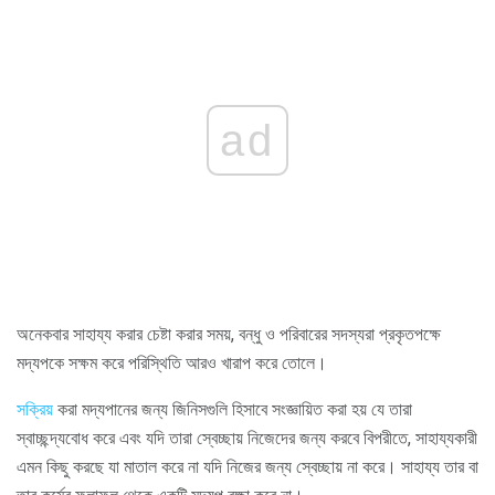
ad
অনেকবার সাহায্য করার চেষ্টা করার সময়, বন্ধু ও পরিবারের সদস্যরা প্রকৃতপক্ষে
মদ্যপকে সক্ষম করে পরিস্থিতি আরও খারাপ করে তোলে।
সক্রিয়
করা মদ্যপানের জন্য জিনিসগুলি হিসাবে সংজ্ঞায়িত করা হয় যে তারা
স্বাচ্ছন্দ্যবোধ করে এবং যদি তারা স্বেচ্ছায় নিজেদের জন্য করবে বিপরীতে, সাহায্যকারী
এমন কিছু করছে যা মাতাল করে না যদি নিজের জন্য স্বেচ্ছায় না করে। সাহায্য তার বা