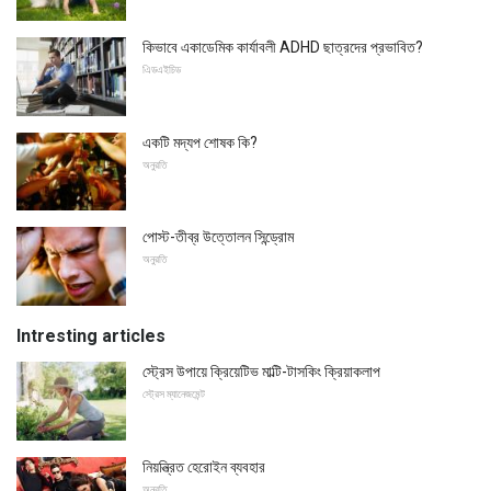
কিভাবে একাডেমিক কার্যাবলী ADHD ছাত্রদের প্রভাবিত?
এিডএইচিড
একটি মদ্যপ শোষক কি?
অনুরতি
পোস্ট-তীব্র উত্তোলন সিন্ড্রোম
অনুরতি
Intresting articles
স্ট্রেস উপায়ে ক্রিয়েটিভ মাল্টি-টাসকিং ক্রিয়াকলাপ
স্ট্রেস ম্যানেজমেন্ট
নিয়ন্ত্রিত হেরোইন ব্যবহার
অনুরতি