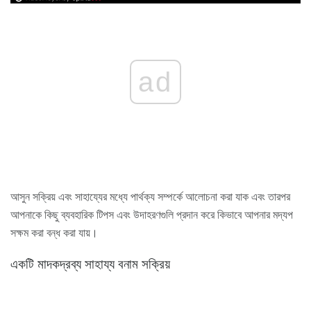
ad
আসুন সক্রিয় এবং সাহায্যের মধ্যে পার্থক্য সম্পর্কে আলোচনা করা যাক এবং তারপর
আপনাকে কিছু ব্যবহারিক টিপস এবং উদাহরণগুলি প্রদান করে কিভাবে আপনার মদ্যপ
সক্ষম করা বন্ধ করা যায়।
একটি মাদকদ্রব্য সাহায্য বনাম সক্রিয়