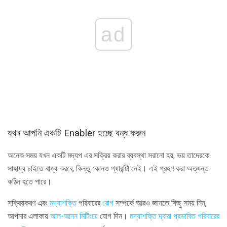
ad
যখন আপনি একটি Enabler হচ্ছে বন্ধ করুন
অনেক সময় যখন একটি মদ্যপ এর সক্রিয় করার ব্যবস্থা সরানো হয়, ভয় তাদেরকে
সাহায্য চাইতে বাধ্য করবে, কিন্তু কোনও গ্যারান্টী নেই। এই গ্রহণ করা অত্যন্ত
কঠিন হতে পারে।
সক্রিয়করণ এবং
মদ্যাশক্তি
পরিবারের
রোগ
সম্পর্কে আরও জানতে কিছু সময় নিন,
আপনার এলাকায়
আল-আনন মিটিংয়ে
যোগ দিন।
মদ্যাশক্তি দ্বারা প্রভাবিত পরিবারের