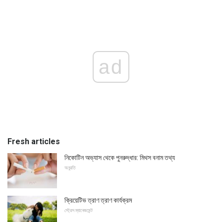
ad
Fresh articles
নিকোটিন অভ্যাস থেকে পুনরুদ্ধার: মিথস বনাম তথ্য
অনুরতি
ক্রিয়েটিভ ত্রাণ ত্রাণ কার্যক্রম
স্ট্রেস ম্যানেজমেন্ট