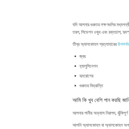
যদি আপনার গুরুতর লক্ষণগুলির মধ্যপন্
তরল, সিডেশন ওষুধ এবং রক্তচাপ, হৃদস্পন্
তীব্র অ্যালকোহল প্রত্যাহারের
উপসর্গগ
জ্বর
হ্যালুসিনেশন
হৃদরোগের
গুরুতর বিভ্রান্তি
আমি কি খুব বেশি পান করছি জান
আপনার পানীয় অভ্যাস নিরাপদ, ঝুঁকিপূর্ণ
আপনি অ্যালকোহল বা অ্যালকোহল অপব্যব