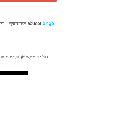
একই নয়। অ্যালকোহল abuser
binge
রের ফলে পুনরাবৃত্তিমূলক সামাজিক,