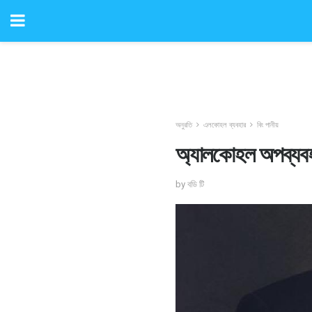
অনুরতি
এলকোহল ব্যবহার
বিং পানীয়
অ্যালকোহল অপব্যবহা
by বডি টি