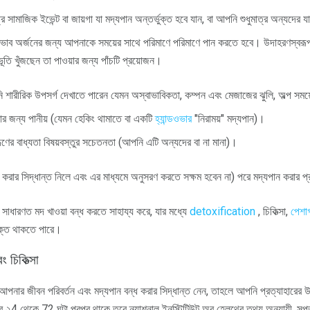
 সামাজিক ইভেন্ট বা জায়গা যা মদ্যপান অন্তর্ভুক্ত হবে যান, বা আপনি শুধুমাত্র অন্যদের যা
প্রভাব অর্জনের জন্য আপনাকে সময়ের সাথে পরিমাণে পরিমাণে পান করতে হবে। উদাহরণস্বর
তি খুঁজছেন তা পাওয়ার জন্য পাঁচটি প্রয়োজন।
শারীরিক উপসর্গ দেখাতে পারেন যেমন অস্বাভাবিকতা, কম্পন এবং মেজাজের ঝুলি, অল্প সময
োর জন্য পানীয় (যেমন হেকিং থামাতে বা একটি
হ্যান্ডওভার
"নিরাময়" মদ্যপান)।
ণের বাধ্যতা বিষয়বস্তুর সচেতনতা (আপনি এটি অন্যদের বা না মানা)।
 করার সিদ্ধান্ত নিলে এবং এর মাধ্যমে অনুসরণ করতে সক্ষম হবেন না) পরে মদ্যপান করার প্র
 সাধারণত মদ খাওয়া বন্ধ করতে সাহায্য করে, যার মধ্যে
detoxification
, চিকিত্সা,
পেশাগ
ভুক্ত থাকতে পারে।
 চিকিত্সা
পনার জীবন পরিবর্তন এবং মদ্যপান বন্ধ করার সিদ্ধান্ত নেন, তাহলে আপনি প্রত্যাহারের
র ২4 থেকে 72 ঘন্টা পরপর থাকে তবে ন্যাশনাল ইনস্টিটিউট অব হেলথের তথ্য অনুযায়ী, স