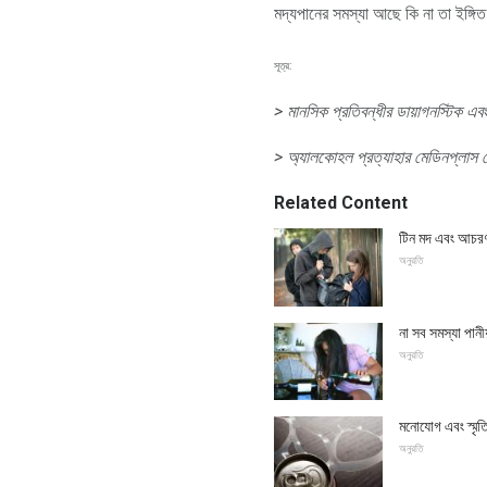
মদ্যপানের সমস্যা আছে কি না তা ইঙ্গ
সূত্র:
>
মানসিক প্রতিবন্ধীর ডায়াগনস্টিক এবং 
> অ্যালকোহল প্রত্যাহার
মেডিনপ্লাস 
Related Content
টিন মদ এবং আচরণ
অনুরতি
না সব সমস্যা পানীয
অনুরতি
মনোযোগ এবং স্মৃতি 
অনুরতি