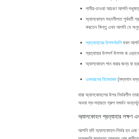
পানীয়-চাওয়া আচরণ আপনি শুধুমাত্র
অ্যালকোহল সহনশীলতা পূর্ববর্তী 
করতেন কিন্তু এখন আপনি যে অনুভূ
প্রত্যাহারের উপসর্গগুলি
যখন আপনি 
প্রত্যাহার উপসর্গ উপশম বা এড়ান
অ্যালকোহল পান করার জন্য বা ভ্রূ
একধরনের নিষেধাজ্ঞা
(মদ্যপান বন্ধ
যারা অ্যালকোহলের উপর নির্ভরশীল তারা
অথবা স্ব-সহায়তা গ্রুপ সমর্থন অন্তর্
অ্যালকোহল প্রত্যাহার লক্ষণ এবং
আপনি যদি অ্যালকোহল-নির্ভর হন এবং আ
অসুখগুলি সাধারণত আপনার শেষ পানীয়ে