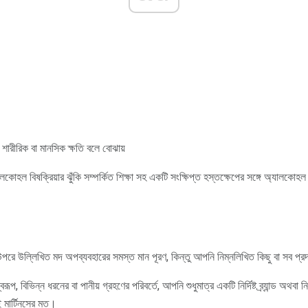
 শারীরিক বা মানসিক ক্ষতি বলে বোঝায়
োহল বিষক্রিয়ার ঝুঁকি সম্পর্কিত শিক্ষা সহ একটি সংক্ষিপ্ত হস্তক্ষেপের সঙ্গে অ্যালকোহল
ে উল্লিখিত মদ অপব্যবহারের সমস্ত মান পূরণ, কিন্তু আপনি নিম্নলিখিত কিছু বা সব প্রদর
বরূপ, বিভিন্ন ধরনের বা পানীয় গ্রহণের পরিবর্তে, আপনি শুধুমাত্র একটি নির্দিষ্ট ব্র্যান্ড অথবা 
 মার্টিনসের মত।