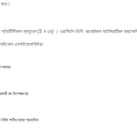
িত করে।
স্ট্যাটিস্টিকাল ম্যানুয়েল (5 ম এড)
।
ওয়াশিংটন ডিসি: আমেরিকান সাইকিয়াট্রিক অ্যাসোসি
মেডিকেল এনসাইক্লোপিডিয়া
 সমস্যা
়কারী মদ বিশেষজ্ঞ হয়
বিমিং পানীয় দ্বারা প্রভাবিত