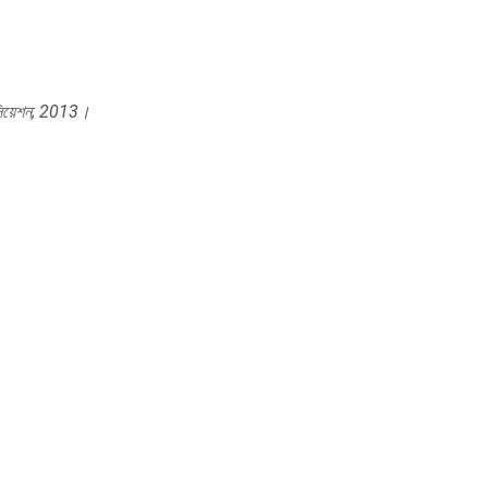
য়েশন;
2013।