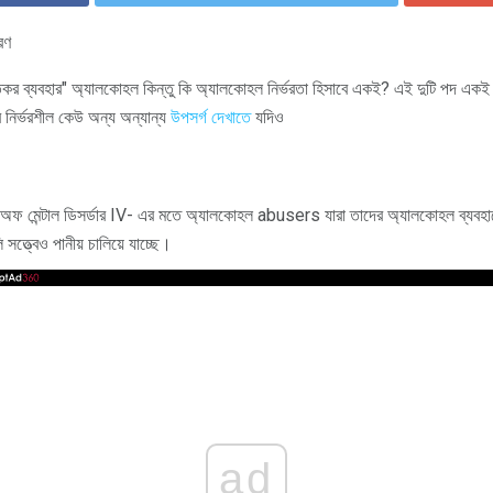
রণ
িকর ব্যবহার" অ্যালকোহল কিন্তু কি অ্যালকোহল নির্ভরতা হিসাবে একই? এই দুটি পদ 
নির্ভরশীল কেউ অন্য অন্যান্য
উপসর্গ দেখাতে
যদিও
ুয়েল অফ মেন্টাল ডিসর্ডার IV- এর মতে অ্যালকোহল abusers যারা তাদের অ্যালকোহল ব্যবহা
ত্ত্বেও পানীয় চালিয়ে যাচ্ছে।
ad