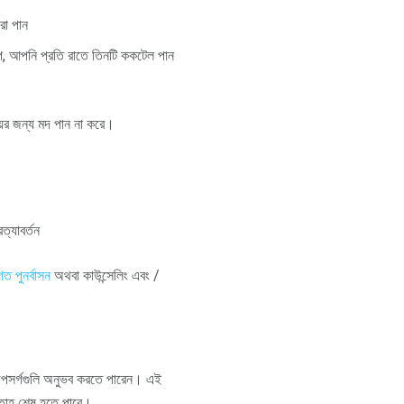
রা পান
ূপ, আপনি প্রতি রাতে তিনটি ককটেল পান
়ের জন্য মদ পান না করে।
ত্যাবর্তন
ত পুনর্বাসন
অথবা কাউন্সেলিং এবং /
 উপসর্গগুলি অনুভব করতে পারেন। এই
প্তাহ শেষ হতে পারে।