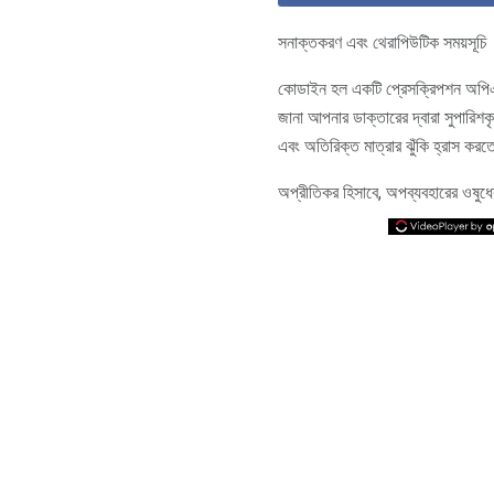
সনাক্তকরণ এবং থেরাপিউটিক সময়সূচি
কোডাইন হল একটি প্রেসক্রিপশন অপিএট 
জানা আপনার ডাক্তারের দ্বারা সুপারিশক
এবং অতিরিক্ত মাত্রার ঝুঁকি হ্রাস কর
অপ্রীতিকর হিসাবে, অপব্যবহারের ওষুধের 