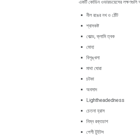
একটি কোডিন ওভারডয়েসের লক্ষণগুলি অন
নীল রঙের নখ ও ঠোঁট
শ্বাসকষ্ট
কোল্ড, ক্লামি ত্বক
মোহা
বিশৃঙ্খলা
মাথা ঘোরা
চটকা
অবসাদ
Lightheadedness
চেতনা হ্রাস
নিম্ন রক্তচাপ
পেশী টুইটস