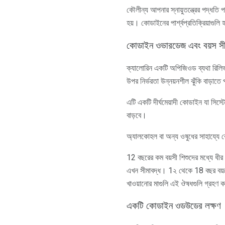
কৌলীন্য আপনার স্নায়ুতন্ত্রের পদ্ধতি প
হয়। কোডাইনের পার্শ্বপ্রতিক্রিয়াগুলি 
কোডাইন ওভারডেজ এবং বয়স সী
ক্যালোরিন একটি অপিজিওড ব্যথা রিলিভার
উপর নির্ভরতা উন্নয়নশীল ঝুঁকি বাড়াতে
এটি একটি দীর্ঘমেয়াদী কোডাইন যা সিস্
বাড়বে।
অ্যালকোহল বা অন্য ওষুধের সাহায্যে 
12 বছরের কম বয়সী শিশুদের মধ্যে ধীর
এখন সীমাবদ্ধ। 1২ থেকে 18 বছর বয়সের
খাওয়ানোর মাগুলি এই ঔষধগুলি গ্রহণ কর
একটি কোডাইন ওডউডের লক্ষণ