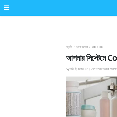
অনুরতি
ড্রাগ ব্যবহার
Opioids
আপনার সিস্টেমে Cod
by বডি টি; রিচার্ড এন। ফোগারোস দ্বারা পরিচা