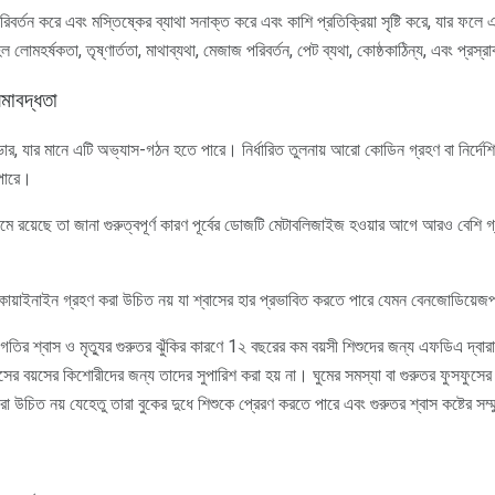
রিবর্তন করে এবং মস্তিষ্কের ব্যাথা সনাক্ত করে এবং কাশি প্রতিক্রিয়া সৃষ্টি করে, যার ফলে 
হল লোমহর্ষকতা, তৃষ্ণার্ততা, মাথাব্যথা, মেজাজ পরিবর্তন, পেট ব্যথা, কোষ্ঠকাঠিন্য, এবং প্রস্
মাবদ্ধতা
, যার মানে এটি অভ্যাস-গঠন হতে পারে। নির্ধারিত তুলনায় আরো কোডিন গ্রহণ বা নির্দেশিত
 পারে।
টেমে রয়েছে তা জানা গুরুত্বপূর্ণ কারণ পূর্বের ডোজটি মেটাবলিজাইজ হওয়ার আগে আরও বেশ
কোয়াইনাইন গ্রহণ করা উচিত নয় যা শ্বাসের হার প্রভাবিত করতে পারে যেমন বেনজোডিয়ে
 গতির শ্বাস ও মৃত্যুর গুরুতর ঝুঁকির কারণে 1২ বছরের কম বয়সী শিশুদের জন্য এফডিএ দ্ব
 বয়সের কিশোরীদের জন্য তাদের সুপারিশ করা হয় না। ঘুমের সমস্যা বা গুরুতর ফুসফুসের 
া উচিত নয় যেহেতু তারা বুকের দুধে শিশুকে প্রেরণ করতে পারে এবং গুরুতর শ্বাস কষ্টের সম