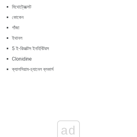
মিথোট্রেক্সেট
কোকেন
গাঁজা
ইথানল
5 ই-রিডাক্টস ইনহিবিটরস
Clonidine
ক্যালসিয়াম-চ্যানেল ব্লকার্স
ad