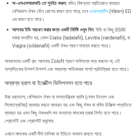
অ-এসএসআরআই-তে স্যুইচ করুন:
যদিও বিষণ্নতা প্রতিরোধে ব্যবহৃত
বেশিরভাগ ঔষধ যৌন রোগের কারণ হতে পারে, তবে
ওয়েলব্যাটিন
(বপ্প্রিয়ন) ED
এর কারণ হতে পারে।
আপনার ইডি আচরণ করার জন্য একটি নির্দিষ্ট ওষুধ নিন:
ইডি যা কিছু SSRI
দ্বারা সংঘটিত হয়, যেমন Cialis (tadalafil), Levitra (vardenafil), বা
Viagra (sildenafil) একটি ঔষধ গ্রহণ সাহায্য করতে পারে।
সাবধানতার একটি শব্দ: আপনার Zoloft গ্রহণ অবিলম্বে বন্ধ করবেন না; এই
অস্বস্তিকর উপসর্গ উপসর্গ এবং সম্ভাব্য ক্ষতিকারক পার্শ্ব প্রতিক্রিয়া হতে পারে।
অন্যান্য ড্রাগ যা ইরেক্টিল ডিসিশনশন হতে পারে
উচ্চ রক্তচাপ, বেশিরভাগ ঔষধ যা মনস্তাত্ত্বিক ব্যাধি (যেমন উদ্বেগ এবং
সিজোফ্রেনিয়া) ব্যবহার করতে ব্যবহৃত হয় এবং কিছু ঔষধ যা বর্ধিত চিকিত্সা পদ্ধতিতে
ব্যবহৃত হয় এমন কিছু ঔষধগুলি সহ অন্যান্য মাদকের দ্বারা নির্গত হতে পারে।
প্রোস্টেট এবং প্রোস্টেট ক্যান্সার
এখানে মাদকের একটি দীর্ঘ তালিকা যা ইডিতে অবদান রাখতে পারে: