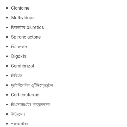
Clonidine
Methyldopa
থিয়াজাইড diuretics
Spironolactone
বিটা ব্লকার্স
Digoxin
Gemfibrizol
লিথিয়াম
ট্রাইসিলেলিক এন্টিডিপ্রেসেন্টস
Corticosteroid
জিএনআরএইচ আক্রমনাত্মক
ইস্ট্রজেন
প্রজেস্টেরন