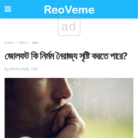
ad
ডিপ্রেশন
চিকিৎসা
চিকিত্সা
জোলফট কি নির্মম নৈরাজ্য সৃষ্টি করতে পারে?
by মাইকেল বিহারি, এমডি