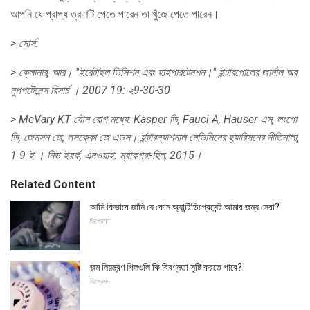
আপনি যে প্রাপ্য ত্রাণটি পেতে পারেন তা খুঁজে পেতে পারেন।
> সোর্স:
> ক্লোনার, আর। "ইরেটাইল ডিসিশন এবং হাইপারটেনশন।"
ইন্টারপোলের জার্নাল অব
নুপপটেনেন্স রিসার্চ
।
2007 19: ২9-30-30
> McVary KT
যৌন রোগ
মধ্যে: Kasper ডি, Fauci A, Hauser এস, লংগো
ডি, জেমসন জে, লসক্কো জে এডস।
ইন্টারন্যাশনাল মেডিসিনের হ্যারিসনের নীতিমালা,
1 9 ই
।
নিউ ইয়র্ক, এনওয়াই: ম্যাকগ্রা-হিল;
2015।
Related Content
আমি কিভাবে জানি যে কোন অ্যান্টিডিপ্রেসেন্ট আমার জন্য সেরা?
ডিপ্রেশন
জন্ম নিয়ন্ত্রণ পিলগুলি কি বিষণ্নতা সৃষ্টি করতে পারে?
ডিপ্রেশন