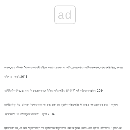
ad
বেনসন, এস, এট আল
"মাদক ও জ্বালানী পানীয়ের প্রভাব মেজাজ এবং ব্যক্তিত্বের নেশায়: একটি ডাবল-অন্ধ, প্লেসো-নিয়ন্ত্রিত, সমম্বয়
সমীক্ষা।"
জুলাই 2014
মার্সিজিনস্কি সিএ, এট আল
"অ্যালকোহল সঙ্গে মিশ্রিত পানীয় পানীয়: ঝুঁকি কি?"
পুষ্টি পর্যালোচনা
অক্টোবর 2014
মার্সিজিনস্কি, সিএ, এট আল
"অ্যালকোহল পান করার ইচ্ছা উচ্চ ক্যাফিন শক্তি পানীয় Mixers সঙ্গে উন্নত করা হয়।"
মদ্যপান:
ক্লিনিক্যাল এবং পরীক্ষামূলক গবেষণা
15 জুলাই 2016
ম্যাককেইন আর, এট আল
"অ্যালকোহল সঙ্গে ক্যাফিডেড শক্তি পানীয় পানীয় মিশ্রনের প্রভাব একটি ব্যাপক পর্যালোচনা।"
ড্রাগ এবং