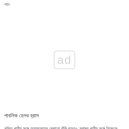
পান
ad
পাবলিক হেলথ হ্রাস
শক্তি পানীয় সঙ্গে অ্যালকোহল মেশানো ঝুঁকি ছাড়াও, স্বাস্থ্য পানীয় সঙ্গে নিজেকে