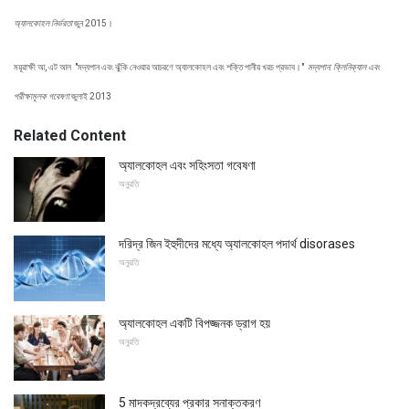
অ্যালকোহল নির্ভরতা
জুন 2015।
ময়ূরাক্ষী আ, এট আল
"মদ্যপান এবং ঝুঁকি নেওয়ার আচরণে অ্যালকোহল এবং শক্তি পানীয় খরচ প্রভাব।"
মদ্যপান: ক্লিনিক্যাল এবং
পরীক্ষামূলক গবেষণা
জুলাই 2013
Related Content
অ্যালকোহল এবং সহিংসতা গবেষণা
অনুরতি
দরিদ্র জিন ইহুদীদের মধ্যে অ্যালকোহল পদার্থ disorases
অনুরতি
অ্যালকোহল একটি বিপজ্জনক ড্রাগ হয়
অনুরতি
5 মাদকদ্রব্যের প্রকার সনাক্তকরণ