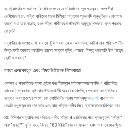
অস্ট্রেলিয়ায় তাসমানিয়া বিশ্ববিদ্যালয়ের মনোবিজ্ঞানের স্কুলে ময়ুর ও সহকর্মীরা
দেখিয়েছেন যে, শক্তি পানীয়ের সাথে মিশ্রিত মদ্যপের প্রভাবটি অনুভূতিকে তোলপাড়
করতে বাধা হয়ে দাঁড়ায়, যখন শক্তি পানীয়ের উপস্থিতি অনুভূত মাদকায় কোন প্রভাব
ফেলেনি।
ময়ূরাক্ষীর গবেষণায় দেখা যায় যে ঝুঁকি গ্রহণ কেবল অংশগ্রহণকারীরা যারা শক্তি পানীয়
মিশ্রণকারী ব্যবহার করেছিল, তাদের মধ্যেই বৃদ্ধি পেয়েছে, কিন্তু প্রভাবটি ছিল "মাত্র
ছোট মাত্রার।"
রক্ত এলকোহল এবং বিষয়ভিত্তিক নিষেধাজ্ঞা
বেনসন ও সহকর্মীদের দ্বারা সেন্টার ফর হিউম্যান সাইকোফার্মাকোলজি এ পরিচালিত
আরেকটি গবেষণায়, সুইনবার্ন ইউনিভার্সিটি অব টেকনোলজি, মেলবোর্ন, অস্ট্রেলিয়ায়
রক্তের অ্যালকোহল পদার্থ এবং গোষ্ঠীগুলির মধ্যে পার্থক্যমূলক
নেশা
পাওয়া যায়
যেগুলি শুধুমাত্র মদ পান করে এবং যারা শক্তি পানীয় দিয়ে অ্যালকোহল মিশ্রিত করে।
80 মিলিগ্রাম ক্যাফিনের শক্তির পানীয় শক্তি 45 মিনিটের পরে স্বতঃস্ফূর্ত "শক্তি"
এবং "সন্তুষ্টি" বৃদ্ধি করে, কিন্তু 180 মিনিটের মধ্যে সান্ত্বনা হ্রাস পায়, বেনসন খুঁজে