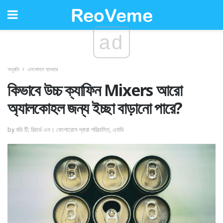
ad
অনুরতি
এলকোহল ব্যবহার
কিভাবে উচ্চ ক্যাফিন Mixers আরো
অ্যালকোহল জন্য ইচ্ছা বাড়ানো পারে?
by বডি টি; রিচার্ড এন। ফোগারোস দ্বারা পরিচালিত, এমডি