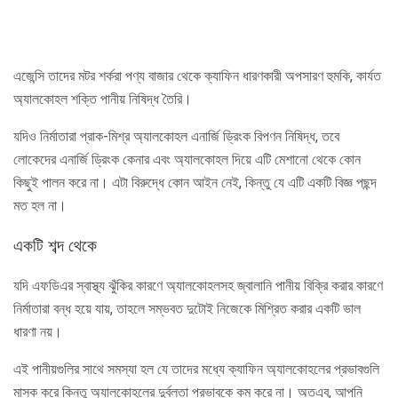
এজেন্সি তাদের মটর শর্করা পণ্য বাজার থেকে ক্যাফিন ধারণকারী অপসারণ হুমকি, কার্যত
অ্যালকোহল শক্তি পানীয় নিষিদ্ধ তৈরি।
যদিও নির্মাতারা প্রাক-মিশ্র অ্যালকোহল এনার্জি ড্রিংক বিপণন নিষিদ্ধ, তবে
লোকেদের এনার্জি ড্রিংক কেনার এবং অ্যালকোহল দিয়ে এটি মেশানো থেকে কোন
কিছুই পালন করে না। এটা বিরুদ্ধে কোন আইন নেই, কিন্তু যে এটি একটি বিজ্ঞ পছন্দ
মত হল না।
একটি শব্দ থেকে
যদি এফডিএর স্বাস্থ্য ঝুঁকির কারণে অ্যালকোহলসহ জ্বালানি পানীয় বিক্রি করার কারণে
নির্মাতারা বন্ধ হয়ে যায়, তাহলে সম্ভবত দুটোই নিজেকে মিশ্রিত করার একটি ভাল
ধারণা নয়।
এই পানীয়গুলির সাথে সমস্যা হল যে তাদের মধ্যে ক্যাফিন অ্যালকোহলের প্রভাবগুলি
মাস্ক করে কিন্তু অ্যালকোহলের দুর্বলতা প্রভাবকে কম করে না। অতএব, আপনি