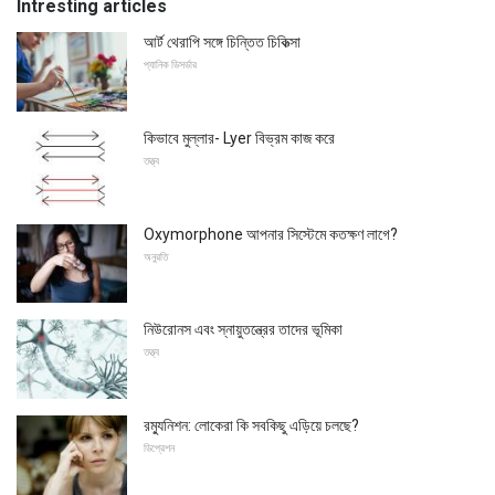
Intresting articles
আর্ট থেরাপি সঙ্গে চিন্তিত চিকিত্সা
প্যানিক ডিসর্ডার
কিভাবে মুল্লার- Lyer বিভ্রম কাজ করে
তত্ত্ব
Oxymorphone আপনার সিস্টেমে কতক্ষণ লাগে?
অনুরতি
নিউরোনস এবং স্নায়ুতন্ত্রের তাদের ভূমিকা
তত্ত্ব
রম্যুনিশন: লোকেরা কি সবকিছু এড়িয়ে চলছে?
ডিপ্রেশন