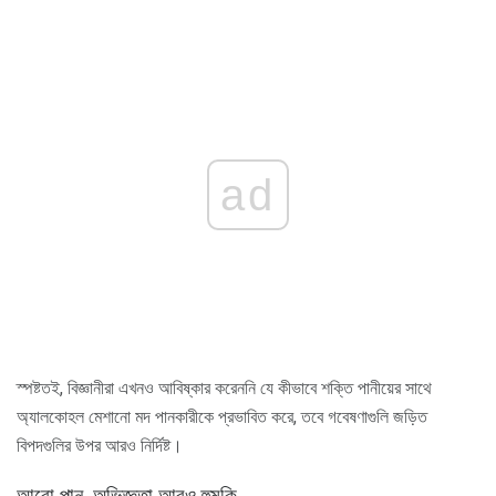
ad
স্পষ্টতই, বিজ্ঞানীরা এখনও আবিষ্কার করেননি যে কীভাবে শক্তি পানীয়ের সাথে
অ্যালকোহল মেশানো মদ পানকারীকে প্রভাবিত করে, তবে গবেষণাগুলি জড়িত
বিপদগুলির উপর আরও নির্দিষ্ট।
আরো পান, অভিজ্ঞতা আরও হুমকি