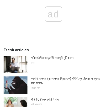
ad
Fresh articles
পরিবর্তনশীল অন্তর্বর্তী সময়সূচী দৃঢ়ীকরণের
তত্ত্ব
আপনি আপনার (বা আপনার প্রিয় এক) বহির্বিশ্লে বেঁধে রোগ ব্যাহত
করা উচিত?
খাওয়ার রোগ
শীর্ষ 10 টিনেস থেরাপি যান
সাইকোথেরাপি