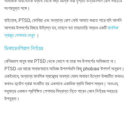
সামাজিক অর্থনৈতিক বন্ধনী থেকে মধ্য বয়স্ক নারী দৃশ্যত উন্নয়নশীল রোগ সবচেয়ে
সংশয়যুক্ত সঙ্গে।
যাইহোক, PTSD, ফোবিয়া এবং অন্যান্য রোগ কেউ আঘাত করতে পারে যদি আপনি
আপনার উপসর্গের বিষয়ে উদ্বিগ্ন হন, তাহলে যত তাড়াতাড়ি সম্ভব একটি
মানসিক
স্বাস্থ্য পেশাদার দেখুন
।
ডিফারেনশিয়াল নির্ণয়ের
বেশিরভাগ মানুষ যারা PTSD থেকে ভোগে না তারা সব উপসর্গের অভিজ্ঞতা না।
PTSD এর আরো সাধারণভাবে অভিজ্ঞ উপসর্গগুলি কিছু phobias উপসর্গ অনুরূপ।
একইভাবে, অন্যান্য মানসিক স্বাস্থ্যের অবস্থা যেমন সাধারণ উদ্বেগ উদ্ঘাটিত কখনও
কখনও দুর্যোগ দ্বারা সংঘটিত হয় একসাথে একাধিক ব্যাধি বিকাশ সম্ভব। অতএব,
শুধুমাত্র একজন প্রশিক্ষিত পেশাদার সিদ্ধান্ত নিতে পারেন কোন নির্ণয়ের সবচেয়ে
উপযুক্ত।