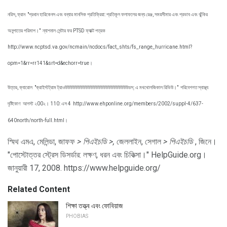
নরিস, ফ্রান
"প্রধান হারিকেনস এবং বন্যার মানসিক প্রতিক্রিয়া: প্রতিকূল ফলাফলের জন্য রেঞ্জ, সময়সীমার এবং প্রভাব এবং ঝুঁকির
অনুপাতের পরিমাপ।"
ন্যাশনাল সেন্টার ফর PTSD ফ্যাক্ট পত্রক
http://www.ncptsd.va.gov/ncmain/ncdocs/fact_shts/fs_range_hurricane.html?
opm=1&rr=rr141&srt=d&echorr=true।
উত্তর, ক্যারোল
"ক্রাইস্টট্রাম ট্রাওউউউউউউউউউউউউউউউউউউউউউউউউউডস্: এ মথথোলজিকাল রিভিউ।"
পরিবেশগত স্বাস্থ্য
দৃষ্টিকোণ
আগস্ট ২00২। 110: এস 4
http://www.ehponline.org/members/2002/suppl-4/637-
640north/north-full.html।
স্মিথ এমএ, মেলিন্ডা, জাফফ
> পিএইচডি
>,
জেললাইন, সেগাল
> পিএইচডি
, জিনে।
"পোস্টোত্তর স্ট্রেস ডিসর্ডার: লক্ষণ, ধরন এবং চিকিত্সা।" HelpGuide.org।
জানুয়ারী 17, 2008. https://www.helpguide.org/
Related Content
শিক্ষা তত্ত্ব এবং ফোবিয়াজ
PHOBIAS