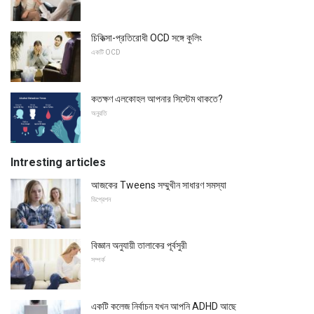
চিকিত্সা-প্রতিরোধী OCD সঙ্গে কুলিং
একটি OCD
কতক্ষণ এলকোহল আপনার সিস্টেম থাকতে?
অনুরতি
Intresting articles
আজকের Tweens সম্মুখীন সাধারণ সমস্যা
ডিপ্রেশন
বিজ্ঞান অনুযায়ী তালাকের পূর্বসুরী
সম্পর্ক
একটি কলেজ নির্বাচন যখন আপনি ADHD আছে