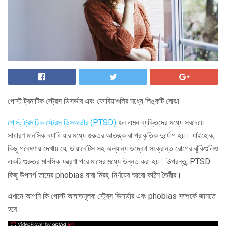
পোস্ট ট্রমাটিক স্ট্রেস ডিসর্ডার এবং ফোবিয়াগুলির মধ্যে লিঙ্কটি বোঝা
পোস্ট ট্রমাটিক স্ট্রেস ডিসঅর্ডার (PTSD)
হল এমন ব্যক্তিদের মধ্যে সবচেয়ে
সাধারণ মানসিক ব্যাধি যার মধ্যে গুরুতর আতঙ্ক বা প্রাকৃতিক দুর্যোগ হয়। যাইহোক,
কিছু গবেষণায় দেখায় যে, ডায়াবেটিস সহ অন্যান্য উদ্বেগ সংক্রান্ত রোগের ঝুঁকিগুলিও
একটি গুরুতর মানসিক যন্ত্রণা পরে মাসের মধ্যে উন্নত করা হয়। উপরন্তু, PTSD
কিছু উপসর্গ তাদের phobias যারা মিরর, নির্ণয়ের আরো কঠিন তৈরীর।
এখানে আপনি কি পোস্ট আঘাতমূলক স্ট্রেস ডিসর্ডার এবং phobias সম্পর্কে জানতে
হবে।