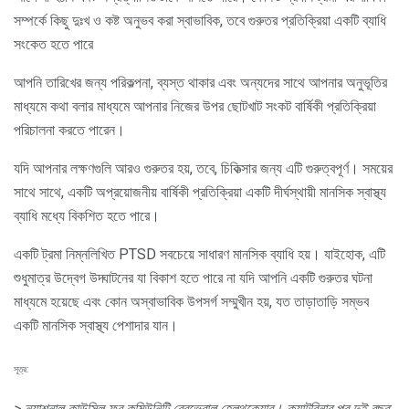
সম্পর্কে কিছু দুঃখ ও কষ্ট অনুভব করা স্বাভাবিক, তবে গুরুতর প্রতিক্রিয়া একটি ব্যাধি
সংকেত হতে পারে
আপনি তারিখের জন্য পরিকল্পনা, ব্যস্ত থাকার এবং অন্যদের সাথে আপনার অনুভূতির
মাধ্যমে কথা বলার মাধ্যমে আপনার নিজের উপর ছোটখাট সংকট বার্ষিকী প্রতিক্রিয়া
পরিচালনা করতে পারেন।
যদি আপনার লক্ষণগুলি আরও গুরুতর হয়, তবে, চিকিত্সার জন্য এটি গুরুত্বপূর্ণ। সময়ের
সাথে সাথে, একটি অপ্রয়োজনীয় বার্ষিকী প্রতিক্রিয়া একটি দীর্ঘস্থায়ী মানসিক স্বাস্থ্য
ব্যাধি মধ্যে বিকশিত হতে পারে।
একটি ট্রমা নিম্নলিখিত PTSD সবচেয়ে সাধারণ মানসিক ব্যাধি হয়। যাইহোক, এটি
শুধুমাত্র উদ্বেগ উদ্ঘাটনের যা বিকাশ হতে পারে না যদি আপনি একটি গুরুতর ঘটনা
মাধ্যমে হয়েছে এবং কোন অস্বাভাবিক উপসর্গ সম্মুখীন হয়, যত তাড়াতাড়ি সম্ভব
একটি মানসিক স্বাস্থ্য পেশাদার যান।
সূত্র:
> ন্যাশনাল কাউন্সিল ফর কমিউনিটি ব্রেভেরাল হেলথকেয়ার।
ক্যাটরিনার পর দুই বছর: