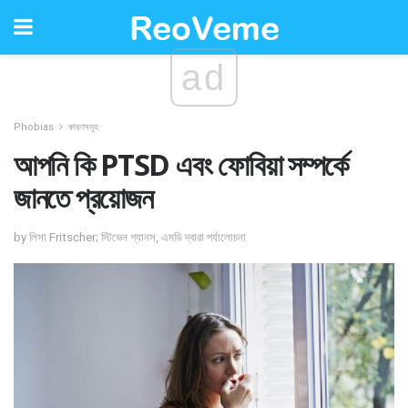
ad
Phobias
কারণসমূহ
আপনি কি PTSD এবং ফোবিয়া সম্পর্কে
জানতে প্রয়োজন
by লিসা Fritscher; স্টিভেন গ্যানস, এমডি দ্বারা পর্যালোচনা