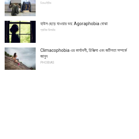
এিডএইচিড
হাউস ছেড়ে যাওয়ার ভয়: Agoraphobia বোঝা
প্যানিক ডিসর্ডার
Climacophobia এর কার্যাবলী, চিকিত্সা এবং জটিলতা সম্পর্কে
জানুন
PHOBIAS