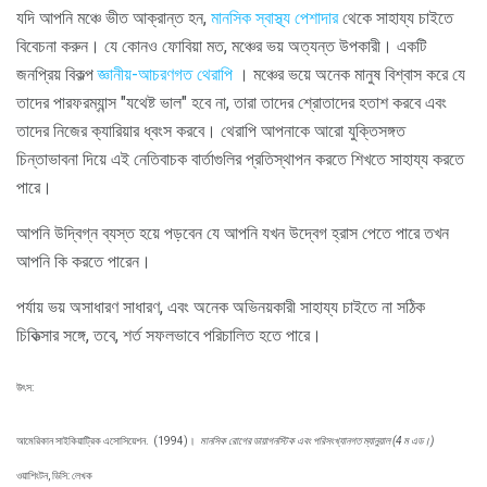
যদি আপনি মঞ্চে ভীত আক্রান্ত হন,
মানসিক স্বাস্থ্য পেশাদার
থেকে সাহায্য চাইতে
বিবেচনা করুন। যে কোনও ফোবিয়া মত, মঞ্চের ভয় অত্যন্ত উপকারী। একটি
জনপ্রিয় বিকল্প
জ্ঞানীয়-আচরণগত থেরাপি
। মঞ্চের ভয়ে অনেক মানুষ বিশ্বাস করে যে
তাদের পারফরম্যান্স "যথেষ্ট ভাল" হবে না, তারা তাদের শ্রোতাদের হতাশ করবে এবং
তাদের নিজের ক্যারিয়ার ধ্বংস করবে। থেরাপি আপনাকে আরো যুক্তিসঙ্গত
চিন্তাভাবনা দিয়ে এই নেতিবাচক বার্তাগুলির প্রতিস্থাপন করতে শিখতে সাহায্য করতে
পারে।
আপনি উদ্বিগ্ন ব্যস্ত হয়ে পড়বেন যে আপনি যখন উদ্বেগ হ্রাস পেতে পারে তখন
আপনি কি করতে পারেন।
পর্যায় ভয় অসাধারণ সাধারণ, এবং অনেক অভিনয়কারী সাহায্য চাইতে না সঠিক
চিকিত্সার সঙ্গে, তবে, শর্ত সফলভাবে পরিচালিত হতে পারে।
উৎস:
আমেরিকান সাইকিয়াট্রিক এসোসিয়েশন.
(1994)।
মানসিক রোগের ডায়াগনস্টিক এবং পরিসংখ্যানগত ম্যানুয়াল (4 ম এড।)
ওয়াশিংটন, ডিসি: লেখক