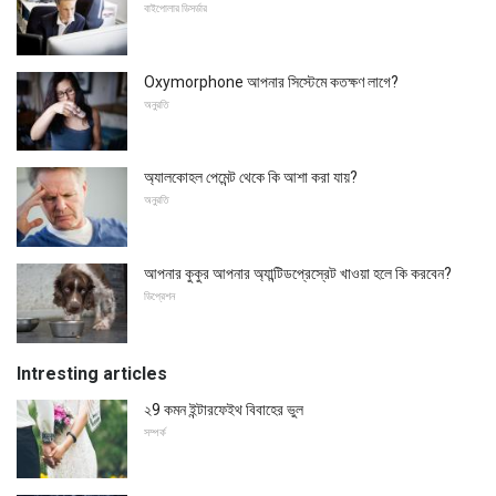
বাইপোলার ডিসর্ডার
Oxymorphone আপনার সিস্টেমে কতক্ষণ লাগে?
অনুরতি
অ্যালকোহল পেমেন্ট থেকে কি আশা করা যায়?
অনুরতি
আপনার কুকুর আপনার অ্যান্টিডপ্রেস্রেট খাওয়া হলে কি করবেন?
ডিপ্রেশন
Intresting articles
২9 কমন ইন্টারফেইথ বিবাহের ভুল
সম্পর্ক