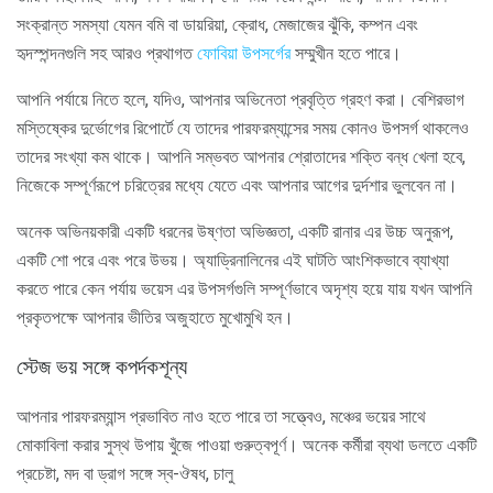
সংক্রান্ত সমস্যা যেমন বমি বা ডায়রিয়া, ক্রোধ, মেজাজের ঝুঁকি, কম্পন এবং
হৃদস্পন্দনগুলি সহ আরও প্রথাগত
ফোবিয়া উপসর্গের
সম্মুখীন হতে পারে।
আপনি পর্যায়ে নিতে হলে, যদিও, আপনার অভিনেতা প্রবৃত্তি গ্রহণ করা। বেশিরভাগ
মস্তিষ্কের দুর্ভোগের রিপোর্টে যে তাদের পারফরম্যান্সের সময় কোনও উপসর্গ থাকলেও
তাদের সংখ্যা কম থাকে। আপনি সম্ভবত আপনার শ্রোতাদের শক্তি বন্ধ খেলা হবে,
নিজেকে সম্পূর্ণরূপে চরিত্রের মধ্যে যেতে এবং আপনার আগের দুর্দশার ভুলবেন না।
অনেক অভিনয়কারী একটি ধরনের উষ্ণতা অভিজ্ঞতা, একটি রানার এর উচ্চ অনুরূপ,
একটি শো পরে এবং পরে উভয়। অ্যাড্রিনালিনের এই ঘাটতি আংশিকভাবে ব্যাখ্যা
করতে পারে কেন পর্যায় ভয়েস এর উপসর্গগুলি সম্পূর্ণভাবে অদৃশ্য হয়ে যায় যখন আপনি
প্রকৃতপক্ষে আপনার ভীতির অজুহাতে মুখোমুখি হন।
স্টেজ ভয় সঙ্গে কপর্দকশূন্য
আপনার পারফরম্যান্স প্রভাবিত নাও হতে পারে তা সত্ত্বেও, মঞ্চের ভয়ের সাথে
মোকাবিলা করার সুস্থ উপায় খুঁজে পাওয়া গুরুত্বপূর্ণ। অনেক কর্মীরা ব্যথা ডলতে একটি
প্রচেষ্টা, মদ বা ড্রাগ সঙ্গে স্ব-ঔষধ, চালু