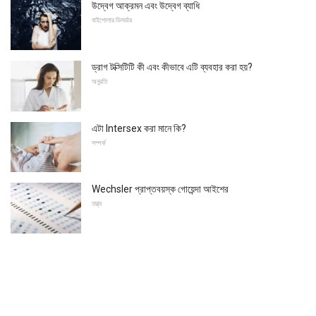
উদ্বেগ আক্রমন এবং উদ্বেগ ব্যাধি
বাইপোলার ডিসর্ডার
ড্রাগ টক্সিটিটি কী এবং কীভাবে এটি ব্যবহার করা হয়?
অনুরতি
এটা Intersex করা মানে কি?
সম্পর্ক
Wechsler প্রাপ্তবয়স্ক গোয়েন্দা আইশের
তত্ত্ব