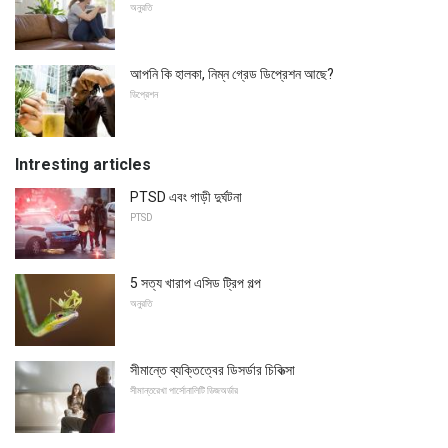
অনুরতি
আপনি কি হালকা, নিম্ন গ্রেড ডিপ্রেশন আছে?
ডিপ্রেশন
Intresting articles
PTSD এবং গাড়ী দুর্ঘটনা
PTSD
5 সত্য খারাপ এসিড ট্রিপ গল্প
অনুরতি
সীমান্তে ব্যক্তিত্বের ডিসর্ডার চিকিত্সা
সীমান্তরেখা পার্সোনালিটি ডিজঅর্ডার