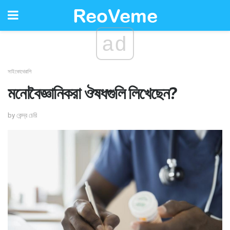
ad
সাইকোথেরাপি
মনোবৈজ্ঞানিকরা ঔষধগুলি লিখেছেন?
by কেন্দ্র চেরি