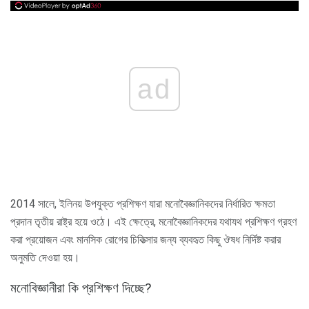
ad
2014 সালে, ইলিনয় উপযুক্ত প্রশিক্ষণ যারা মনোবৈজ্ঞানিকদের নির্ধারিত ক্ষমতা
প্রদান তৃতীয় রাষ্ট্র হয়ে ওঠে। এই ক্ষেত্রে, মনোবৈজ্ঞানিকদের যথাযথ প্রশিক্ষণ গ্রহণ
করা প্রয়োজন এবং মানসিক রোগের চিকিত্সার জন্য ব্যবহৃত কিছু ঔষধ নির্দিষ্ট করার
অনুমতি দেওয়া হয়।
মনোবিজ্ঞানীরা কি প্রশিক্ষণ দিচ্ছে?