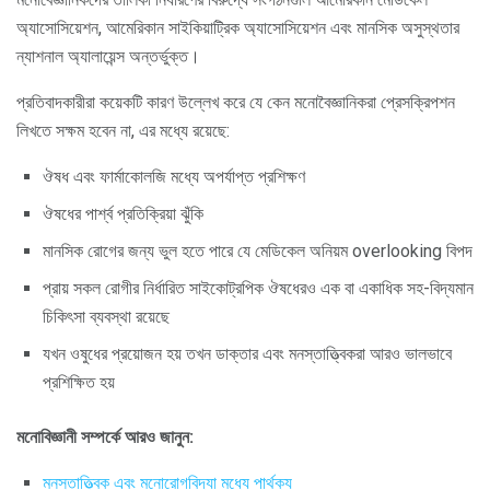
অ্যাসোসিয়েশন, আমেরিকান সাইকিয়াট্রিক অ্যাসোসিয়েশন এবং মানসিক অসুস্থতার
ন্যাশনাল অ্যালায়েন্স অন্তর্ভুক্ত।
প্রতিবাদকারীরা কয়েকটি কারণ উল্লেখ করে যে কেন মনোবৈজ্ঞানিকরা প্রেসক্রিপশন
লিখতে সক্ষম হবেন না, এর মধ্যে রয়েছে:
ঔষধ এবং ফার্মাকোলজি মধ্যে অপর্যাপ্ত প্রশিক্ষণ
ঔষধের পার্শ্ব প্রতিক্রিয়া ঝুঁকি
মানসিক রোগের জন্য ভুল হতে পারে যে মেডিকেল অনিয়ম overlooking বিপদ
প্রায় সকল রোগীর নির্ধারিত সাইকোট্রপিক ঔষধেরও এক বা একাধিক সহ-বিদ্যমান
চিকিৎসা ব্যবস্থা রয়েছে
যখন ওষুধের প্রয়োজন হয় তখন ডাক্তার এবং মনস্তাত্ত্বিকরা আরও ভালভাবে
প্রশিক্ষিত হয়
মনোবিজ্ঞানী সম্পর্কে আরও জানুন:
মনস্তাত্ত্বিক এবং মনোরোগবিদ্যা মধ্যে পার্থক্য