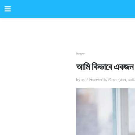
ডিপ্রেশন
আমি কিভাবে একজন ড
by ন্যান্সি শিমেলপফেনিং; স্টিভেন গ্যানস, এমডি 