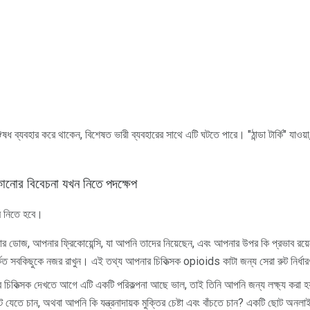
ব্যবহার করে থাকেন, বিশেষত ভারী ব্যবহারের সাথে এটি ঘটতে পারে। "ঠান্ডা টার্কি" যাওয়
োর বিবেচনা যখন নিতে পদক্ষেপ
ে নিতে হবে।
ার ডোজ, আপনার ফ্রিকোয়েন্সি, যা আপনি তাদের নিয়েছেন, এবং আপনার উপর কি প্রভাব রয
্কিত সবকিছুকে নজর রাখুন। এই তথ্য আপনার চিকিত্সক opioids কাটা জন্য সেরা রুট নির্ধ
চিকিত্সক দেখতে আগে এটি একটি পরিকল্পনা আছে ভাল, তাই তিনি আপনি জন্য লক্ষ্য করা হ
্টে যেতে চান, অথবা আপনি কি যন্ত্রনাদায়ক মুক্তির চেষ্টা এবং বাঁচতে চান? একটি ছোট অনল