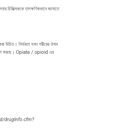
নার চিকিত্সককে তাৎক্ষণিকভাবে জানাতে
 করা উচিত। নির্ভরতা যখন শরীরের ঔষধ
তক্ষেপ করছে। Opiate / opioid এর
ed/drugInfo.cfm?