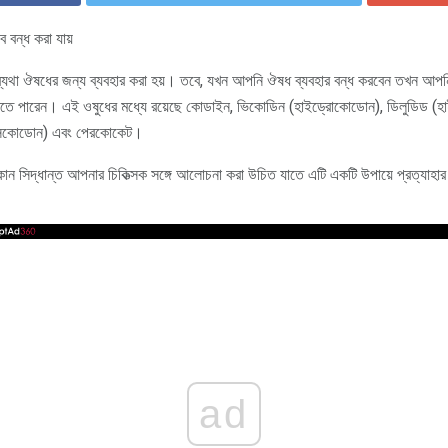
 বন্ধ করা যায়
্যথা ঔষধের জন্য ব্যবহার করা হয়। তবে, যখন আপনি ঔষধ ব্যবহার বন্ধ করবেন তখন আপন
ার করতে পারেন। এই ওষুধের মধ্যে রয়েছে কোডাইন, ভিকোডিন (হাইড্রোকোডোন), ডিলুডিড 
অক্সকোডোন) এবং পেরকোকেট।
কোন সিদ্ধান্ত আপনার চিকিত্সক সঙ্গে আলোচনা করা উচিত যাতে এটি একটি উপায়ে প্রত্যাহার 
ad