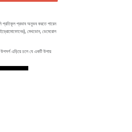
ি প্রতিকূল প্রভাব অনুভব করতে পারেন
(হাইড্রোমোফোনের), মেথডোন, ডেমেরোল
উপসর্গ এড়িয়ে চলে যে একটি উপায়