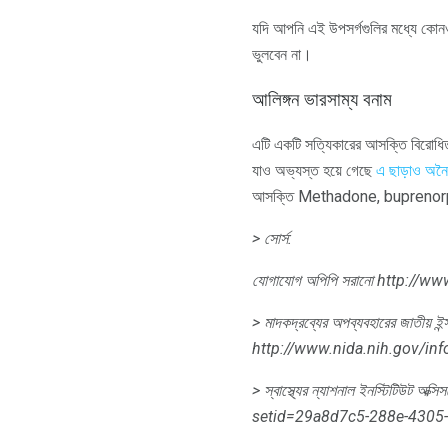
যদি আপনি এই উপসর্গগুলির মধ্যে কোনও 
ভুলবেন না।
আলিঙ্গন ভারসাম্য বনাম
এটি একটি সত্যিকারের আসক্তি বিরোধিতা
যাও অভ্যস্ত হয়ে গেছে
এ ছাড়াও অন
আসক্তি Methadone, buprenorphine
> সোর্স:
যোগাযোগ
অপিপি সরানো
http://ww
> মাদকদ্রব্যের অপব্যবহারের জাতীয় ইন
http://www.nida.nih.gov/in
> স্বাস্থ্যের ন্যাশনাল ইনস্টিটিউট
অক্সি
setid=29a8d7c5-288e-430