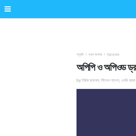
অনুরতি
ড্রাগ ব্যবহার
Opioids
অপিপি ও অপিওড ড্র
by ইরিকা জ্যাকস; স্টিভেন গ্যানস, এমডি দ্বারা