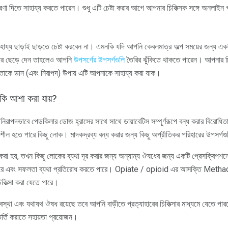
 ধারণা দিতে সাহায্য করতে পারেন। শুধু এটি চেষ্টা করার আগে আপনার চিকিত্সক সঙ্গে অনলাই
হায্য ছাড়াই ছাড়তে চেষ্টা করবেন না। এমনকি যদি আপনি কেবলমাত্র অল্প সময়ের জন্য একটি
র ছেড়ে দেন তাহলেও আপনি
উপসর্গের উপসর্গগুলি
তৈরির ঝুঁকিতে থাকতে পারেন। আপনার চ
ং তাকে ডান (এবং নিরাপদ) উপায় এটি আপনাকে সাহায্য করা যাক।
কি আশা করা যায়?
িরাপদভাবে পেডকিলার ডোজ হ্রাসের সাথে সাথে ডায়াবেটিস সম্পূর্ণরূপে বন্ধ করার বিরোধিত
্ভরশীল হতে পারে কিছু লোক। মাদকদ্রব্য বন্ধ করার জন্য কিছু অপ্রীতিকর পরিহারের উপসর্গগ
্ধ করা হয়, তখন কিছু লোকের ব্যথা দূর করার জন্য অন্যান্য ঔষধের জন্য একটি প্রেসক্রিপশ
রতে পারে এবং সফলতা ব্যথা প্রতিরোধ করতে পারে। Opiate / opioid এর আসক্তি M
কিত্সা করা যেতে পারে।
স্থা এবং যথাযথ ঔষধ রয়েছে তবে আপনি বাড়ীতে প্রত্যাহারের চিকিত্সার মাধ্যমে যেতে পার
ভর্তি করাতে সহায়তা প্রয়োজন।