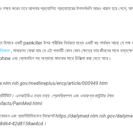
লক্ষ্য করেন তবে আপনার প্রত্যাশিত প্রত্যাহারের উপসর্গগুলি আরও খারাপ হয়ে গেলে, আপ
 হিসাবে একটি painkiller উপর শারীরিক নির্ভরতা মধ্যে একটি বড় পার্থক্য আছে যে লক্ষ
ৈতিকতা
, সাধারণত বোঝা যায় যে এই পদার্থটি কোন কোন ক্ষেত্রে তার জীবনের সাথে হস্
 এবং ক্লোনডিন সহ অন্যান্য মাদকের সাথে চিকিত্সা করা যেতে পারে।
w.nlm.nih.gov/medlineplus/ency/article/000949.htm
্সটিটিউট।
এনআইডিএ তথ্য তথ্য: প্রেসক্রিপশন এবং ওভার-দ্য-কাউন্টার ঔষধ
fofacts/PainMed.html
সকোডন এবং অ্যাসিটামিনফেন ট্যাবলেট
https://dailymed.nlm.nih.gov/dailym
5-8d64-42d8158ae4cd।