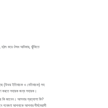
া, হঠাৎ করে ঔষধ আটকায়, ঝুঁকিতে
়েছে (উভয় ইতিবাচক ও নেতিবাচক) সহ
ারণ করতে সহায়ক জন্য সহায়ক।
য় কি জানেন। আপনার প্রত্যাশা কি?
াইন গবেষণা আপনাকে আপনার দীর্ঘমেয়াদী