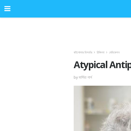
বাইপোলার ডিসর্ডার
চিকিৎসা
মেডিকেশন
Atypical Antipsy
by মার্সিয়া পার্স