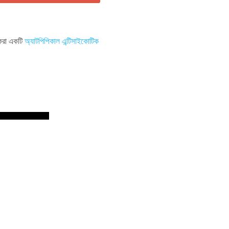
র করা একটি
অ্যাটপিপিকাল এন্টিসাইকোটিক