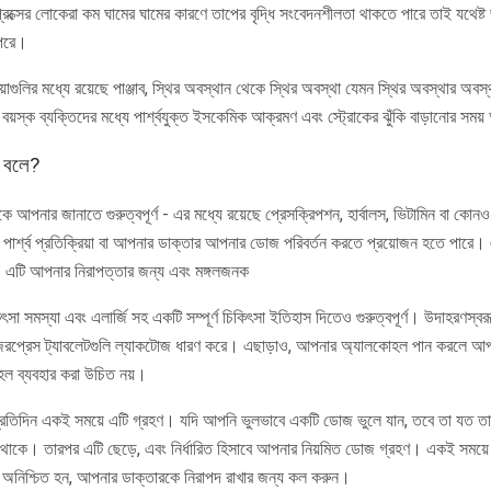
ীপ্রক্সের লোকেরা কম ঘামের ঘামের কারণে তাপের বৃদ্ধি সংবেদনশীলতা থাকতে পারে তাই যথেষ্ট
 পরে।
্রিয়াগুলির মধ্যে রয়েছে পাঞ্জাব, স্থির অবস্থান থেকে স্থির অবস্থা যেমন স্থির অবস্থার অবস
বয়স্ক ব্যক্তিদের মধ্যে পার্শ্বযুক্ত ইসকেমিক আক্রমণ এবং স্ট্রোকের ঝুঁকি বাড়ানোর সময
ী বলে?
আপনার জানাতে গুরুত্বপূর্ণ - এর মধ্যে রয়েছে প্রেসক্রিপশন, হার্বালস, ভিটামিন বা কো
র্শ্ব প্রতিক্রিয়া বা আপনার ডাক্তার আপনার ডোজ পরিবর্তন করতে প্রয়োজন হতে পারে। এ
া - এটি আপনার নিরাপত্তার জন্য এবং মঙ্গলজনক
 সমস্যা এবং এলার্জি সহ একটি সম্পূর্ণ চিকিৎসা ইতিহাস দিতেও গুরুত্বপূর্ণ। উদাহরণস্
জিরপ্রেস ট্যাবলেটগুলি ল্যাকটোজ ধারণ করে। এছাড়াও, আপনার অ্যালকোহল পান করলে আপন
ল ব্যবহার করা উচিত নয়।
দিন একই সময়ে এটি গ্রহণ। যদি আপনি ভুলভাবে একটি ডোজ ভুলে যান, তবে তা যত তাড়াত
 না থাকে। তারপর এটি ছেড়ে, এবং নির্ধারিত হিসাবে আপনার নিয়মিত ডোজ গ্রহণ। একই সময
 অনিশ্চিত হন, আপনার ডাক্তারকে নিরাপদ রাখার জন্য কল করুন।