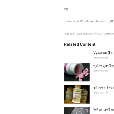
সূত্র:
এলি লিলি এবং কোম্পানি
মার্কিন খাদ্য ও ঔষধ প্রশাসন।
(20
নাশেদ এম জি, রেটিভো এমআর ও টেলর ভিএইচ।
ডায়োপোল আ
Related Content
Vyvanse (Li
বাইপোলার ডিসর্ডার
প্যাক্সিল ড্রাগ ই
বাইপোলার ডিসর্ডার
বাইপোলার ডিসর্ডার
বাইপোলার ডিসর্ডার
লিথিয়াম: একটি জা