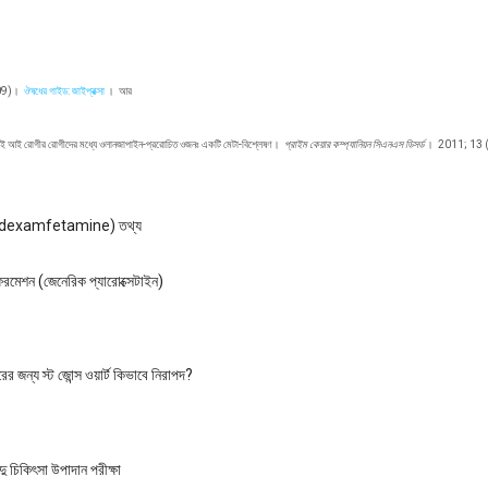
09)।
ঔষধের গাইড: জাইপ্রক্সা
।
আর
ই আই রোগীর রোগীদের মধ্যে ওলানজাপাইন-প্ররোচিত ওজনঃ একটি মেটা-বিশ্লেষণ।
প্রাইম কেয়ার কম্প্যানিয়ন সিএনএস ডিসর্ড
।
2011; 13 (6
sdexamfetamine) তথ্য
নফরমেশন (জেনেরিক প্যারোক্সেটাইন)
ের জন্য স্ট জোন্স ওয়ার্ট কিভাবে নিরাপদ?
দু চিকিৎসা উপাদান পরীক্ষা