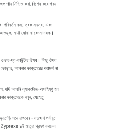
 জল পান নিশ্চিত করা, বিশেষ করে গরম
্থা পরিবর্তন করা, ত্বক সমস্যা, এবং
় আতঙ্ক, মাথা ঘোরা বা বেদনাদায়ক।
নও ওভার-দ্য-কাউন্টার ঔষধ। কিছু ঔষধ
ছাড়াও, আপনার ডাক্তারের পরামর্শ না
বরূপ, যদি আপনি ল্যাকটোজ-অসহিষ্ণু হন
ার ডাক্তারকে বলুন, যেহেতু
াড়ি মনে রাখবেন - যতক্ষণ পর্যন্ত
়ে Zyprexa দুই মাত্রা গ্রহণ করবেন