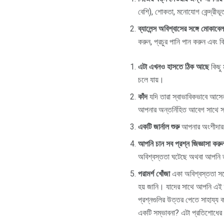
বেশি), শোকতা, মনোযোগ কেন্দ্রীভ
ব্যালেন্স অবিশ্বাসের সঙ্গে মোকাব
করুন, প্রচুর পানি পান করুন এবং 
এটা এখনও হাসতে ঠিক আছে
কিছু 
চলে যায়।
কাঁদ
যদি তারা স্বাভাবিকভাবে আসেন ন
আপনার অন্তর্নিহিত আবেগ সাথে সা
একটি জার্নাল শুরু
আপনার অংশীদার অ
আপনি চান সব প্রশ্ন জিজ্ঞাসা কর
অবিশ্বস্ততা ঘটেছে অথবা আপনি 
পরামর্শ খোঁজা
একা অবিশ্বস্ততা সঙ্
হয় জানি। যাদের সাথে আপনি এই ত
প্রশ্নগুলির উত্তর পেতে সাহায্য
একটি সম্ভাবনা? এটা প্রতিশোধের এ