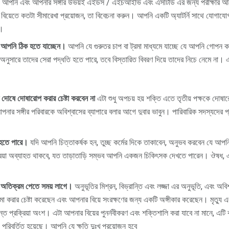
আপনি এবং আপনার সঙ্গীর উভয়ই এইডস / এইচআইভি এবং এসটিডি এর জন্য পরীক্ষার আগেই
বিয়েতে কতটা সীমারেখা প্রয়োজন, তা বিবেচনা করুন। আপনি একটি অ্যাটর্নি সাথে যোগাযো
ে।
 আপনি ঠিক হতে যাচ্ছেন।
আপনি যে গুরুতর চাপ বা ট্রমা মাধ্যমে যাচ্ছে যে আপনি গোপন
অনুসারে তাদের সেরা পদ্ধতি হতে পারে, তবে বিস্তারিত বিবরণ দিয়ে তাদের নিচে নেমে না।
ট দোষে দোষারোপ করার চেষ্টা করবেন না
এটা শুধু অপচয় হয় শক্তি এতে তৃতীয় পক্ষকে দোষার
ার সঙ্গীর পরিবারকে অবিশ্বাসের ব্যাপারে বলার আগে দুবার ভাবুন। পারিবারিক সদস্যদের প্রায
হতে পারে।
যদি আপনি চিত্তাকর্ষক হন, তুচ্ছ কর্মের দিকে তাকাবেন, অনুভব করবেন যে আপন
িক্রিয়া অব্যাহত থাকবে, যত তাড়াতাড়ি সম্ভব আপনি একজন চিকিৎসক দেখতে পারেন। ঔষধ, 
া অতিক্রম পেতে সময় লাগে।
অনুভূতির মিশ্রন, বিভ্রান্তি এবং লজ্জা এর অনুভূতি, এবং অবি
া করার চেষ্টা করেছেন এবং আপনার বিয়ে সংরক্ষণের জন্য একটি অঙ্গীকার করেছেন। মৃত্যু এবং
্ত প্রক্রিয়া অংশ। এটা আপনার বিয়ের পুনর্নবীকরণ এবং শক্তিশালি করা যাবে না মানে, এটি
পরিবর্তিত হয়েছে। আপনি যে ক্ষতি দুঃখ প্রয়োজন হবে