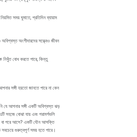
নিয়মিত সময় ঘুমাতে, প্রতিদিন ব্যায়াম
 ও অবিশ্বস্ত অংশীদারদের সত্ত্বেও জীবন
ে নিখুঁত বোধ করতে পারে, কিন্তু
আপনার সঙ্গী হয়তো জানতে পারে না কেন
পনি যে আপনার সঙ্গী একটি অবিশ্বস্ত ঝড়
টি সহজে বোঝা যায় এবং পরামর্শগুলি
 পরে বা পরে আসে? একটি যৌন আসক্তি
বচেয়ে গুরুত্বপূর্ণ সময় হতে পারে।