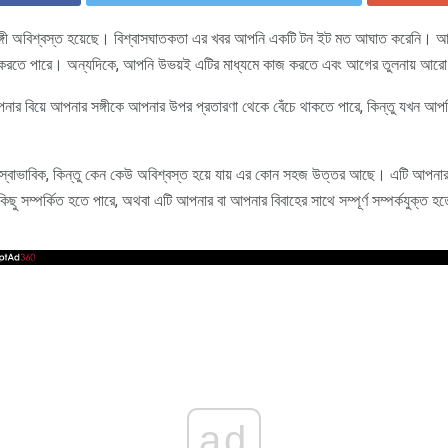
ঙ্গী অবিশ্বস্ত হয়েছে। বিশ্বাসঘাতকতা এর খবর আপনি একটি টন ইট মত আঘাত করেনি। আ
্বংস করতে পারে। অন্যদিকে, আপনি উভয়ই এটির মাধ্যমে কাজ করতে এবং আগের তুলনায় আর
 বিয়ে আপনার সঙ্গীকে আপনার উপর প্রতারণা থেকে বেঁচে থাকতে পারে, কিন্তু যখন আপনি
 স্বাভাবিক, কিন্তু কেন কেউ অবিশ্বস্ত হয়ে যায় এর কোন সহজ উত্তর আছে। এটি আপনার ব
িছু সম্পর্কিত হতে পারে, অথবা এটি আপনার বা আপনার বিবাহের সাথে সম্পূর্ণ সম্পর্কযুক্
ad