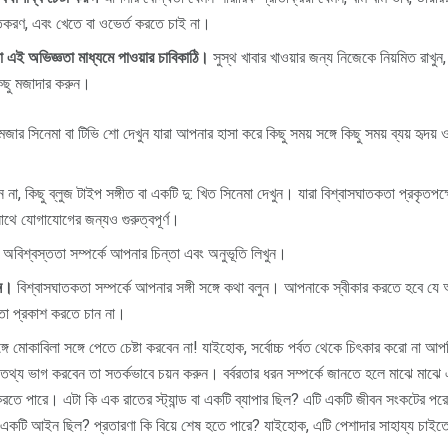
ূতকরণ, এবং খেতে বা ওভের্ত করতে চাই না।
েলা এই অভিজ্ঞতা মাধ্যমে পাওয়ার চাবিকাঠি।
সুস্থ খাবার খাওয়ার জন্য নিজেকে নিয়মিত রাখুন, 
কিছু মজাদার করুন।
মজার সিনেমা বা টিভি শো দেখুন যারা আপনার হাসা করে কিছু সময় সঙ্গে কিছু সময় ব্যয় হৃদয়
া, কিছু ব্লুজ টাইপ সঙ্গীত বা একটি দু: খিত সিনেমা দেখুন। যারা বিশ্বাসঘাতকতা প্রকৃতপক্ষ
থে যোগাযোগের জন্যও গুরুত্বপূর্ণ।
বিশ্বস্ততা সম্পর্কে আপনার চিন্তা এবং অনুভূতি লিখুন।
ুন।
বিশ্বাসঘাতকতা সম্পর্কে আপনার সঙ্গী সঙ্গে কথা বলুন। আপনাকে স্বীকার করতে হবে যে 
তা প্রকাশ করতে চান না।
গে মোকাবিলা সঙ্গে পেতে চেষ্টা করবেন না! যাইহোক, সর্বোচ্চ পর্বত থেকে চিৎকার করো না আ
থ্য ভাগ করবেন তা সতর্কভাবে চয়ন করুন। বর্বরতার ধরন সম্পর্কে জানতে হলে মাঝে মাঝে এ
 করতে পারে। এটা কি এক রাতের স্ট্যান্ড বা একটি ব্যাপার ছিল? এটি একটি জীবন সংকটের
কটি আইন ছিল? প্রতারণা কি বিয়ে শেষ হতে পারে? যাইহোক, এটি পেশাদার সাহায্য চাইতে স