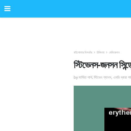
বাইপোলার ডিসর্ডার
চিকিৎসা
মেডিকেশন
স্টিভেনস-জনসন সিন্ড
by মার্সিয়া পার্স; স্টিভেন গ্যানস, এমডি দ্বারা প