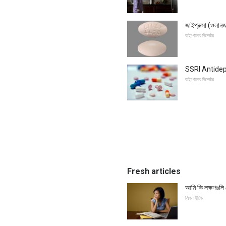
জাইপ্রক্সা (ওলান
বাইপোলার ডিসর্ডার
SSRI Antidepr
বাইপোলার ডিসর্ডার
Fresh articles
আমি কি লক্ষণগুল
এিডএইচিড