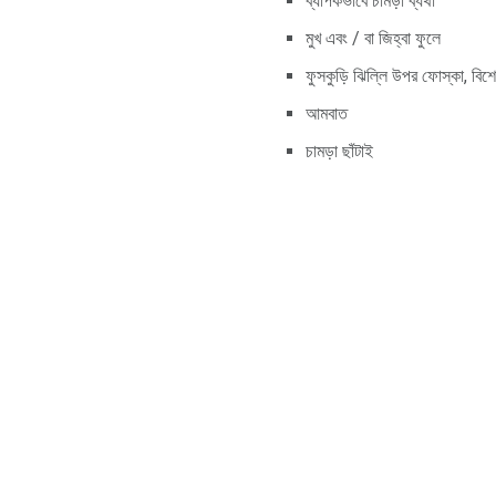
ব্যাপকভাবে চামড়া ব্যথা
মুখ এবং / বা জিহ্বা ফুলে
ফুসকুড়ি ঝিল্লি উপর ফোস্কা, বিশ
আমবাত
চামড়া ছাঁটাই