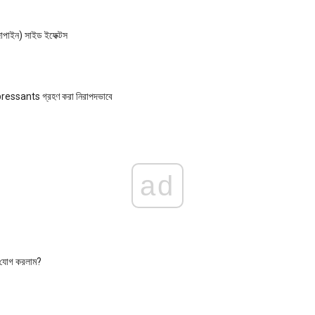
জাপাইন) সাইড ইফেক্টস
essants গ্রহণ করা নিরাপদভাবে
ad
ি যোগ করলাম?