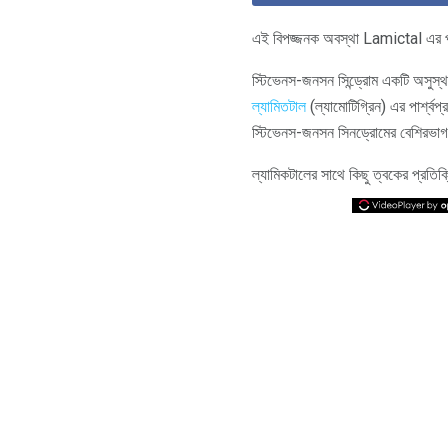
এই বিপজ্জনক অবস্থা Lamictal এর পার্
স্টিভেনস-জনসন সিন্ড্রোম একটি অসুস্থত
ল্যামিতটাল
(ল্যামোটিগ্রিন) এর পার্শ্বপ
স্টিভেনস-জনসন সিনড্রোমের বেশিরভাগ ক্ষে
ল্যামিকটালের সাথে কিছু ত্বকের প্রতিক