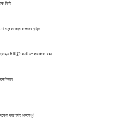
ং নির্ণয়
ে মানুষের জন্য কলেজের বৃত্তি
বহৃত 5 টি ইন্টারনেট অপব্যবহারের ধরন
নোবিজ্ঞান
ন্ধের বছর তাই গুরুত্বপূর্ণ