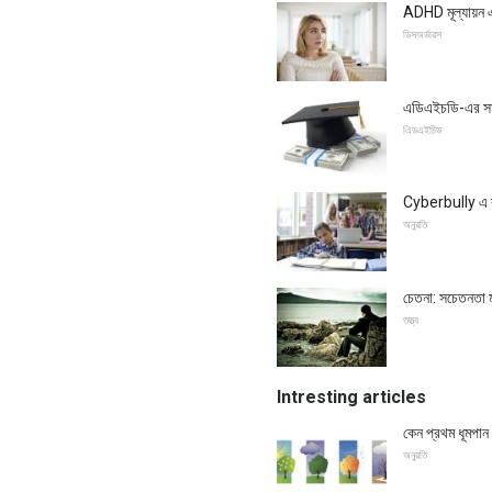
ADHD মূল্যায়ন এব
ডিসঅর্ডারস
এডিএইচডি-এর সাথ
এিডএইচিড
Cyberbully এ ব্য
অনুরতি
চেতনা: সচেতনতা ম
তত্ত্ব
Intresting articles
কেন প্রথম ধূমপান ব
অনুরতি